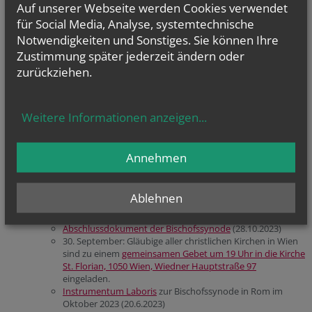
Auf unserer Webseite werden Cookies verwendet
Oktober 2023/2024
für Social Media, Analyse, systemtechnische
Notwendigkeiten und Sonstiges. Sie können Ihre
2.-27. Oktober 2024: Zweite Session in Rom:
Folder mit den Ergebnissen des Abschlussdokumentes
, für
Zustimmung später jederzeit ändern oder
die Arbeit in Pfarren und Gruppen (BIKO/ÖPI) (2025)
zurückziehen.
Abschlussdokument
(26.10.2024)
Instrumentum laboris
(Juli 2024)
29.-31. August 2024:
Europäische Synodenteilnehmer tagen in
Linz
Weitere Informationen anzeigen
...
14. Mai 2024:
Österreichische Rückmeldung zum Synthese-
Bericht
24. März 2024:
Festlegung von 12 Studiengruppen
Annehmen
21. März 2024:
Diözesane Rückmeldung zum Synthese-Bericht:
Die drei Pastoralen Vikariatsräte berieten über die
Rückmeldungen zu acht Thesen und Synthese-Bericht, die bis 8.
Ablehnen
März eingegangen sind.
4.-9. Oktober 2023: Erste Session in Rom
Abschlussdokument der Bischofssynode
(28.10.2023)
30. September: Gläubige aller christlichen Kirchen in Wien
sind zu einem
gemeinsamen Gebet um 19 Uhr in die Kirche
St. Florian, 1050 Wien, Wiedner Hauptstraße 97
eingeladen.
Instrumentum Laboris
zur Bischofssynode in Rom im
Oktober 2023 (20.6.2023)