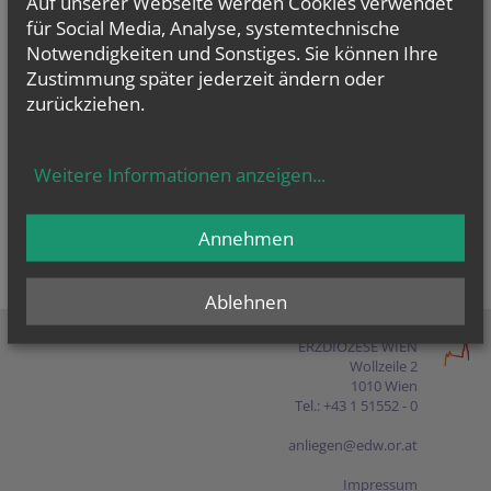
Auf unserer Webseite werden Cookies verwendet
Presse
für Social Media, Analyse, systemtechnische
Notwendigkeiten und Sonstiges. Sie können Ihre
Shop
Zustimmung später jederzeit ändern oder
zurückziehen.
EN
FR
ES
IT
PL
Weitere Informationen anzeigen
...
Annehmen
Ablehnen
ERZDIÖZESE WIEN
Wollzeile 2
1010 Wien
Tel.: +43 1 51552 - 0
anliegen@edw.or.at
Impressum