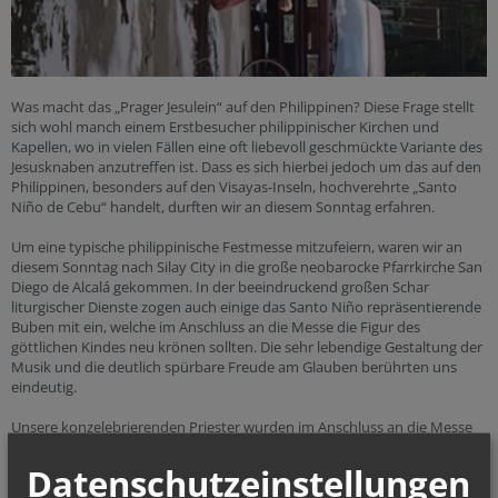
Was macht das „Prager Jesulein“ auf den Philippinen? Diese Frage stellt
sich wohl manch einem Erstbesucher philippinischer Kirchen und
Kapellen, wo in vielen Fällen eine oft liebevoll geschmückte Variante des
Jesusknaben anzutreffen ist. Dass es sich hierbei jedoch um das auf den
Philippinen, besonders auf den Visayas-Inseln, hochverehrte „Santo
Niño de Cebu“ handelt, durften wir an diesem Sonntag erfahren.
Um eine typische philippinische Festmesse mitzufeiern, waren wir an
diesem Sonntag nach Silay City in die große neobarocke Pfarrkirche San
Diego de Alcalá gekommen. In der beeindruckend großen Schar
liturgischer Dienste zogen auch einige das Santo Niño repräsentierende
Buben mit ein, welche im Anschluss an die Messe die Figur des
göttlichen Kindes neu krönen sollten. Die sehr lebendige Gestaltung der
Musik und die deutlich spürbare Freude am Glauben berührten uns
eindeutig.
Unsere konzelebrierenden Priester wurden im Anschluss an die Messe
von vielen Gläubigen begrüßt und um reichliche Segnungen gebeten.
Vor der Kirche trafen sich im Anschluss noch viele Menschen zu Musik
Datenschutzeinstellungen
und landestypischen Snacks, wie etwa angebrüteten Enteneiern,