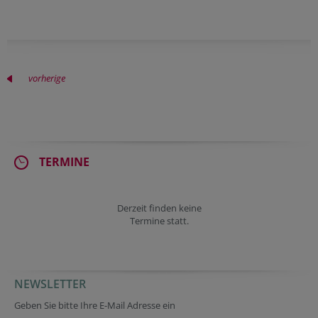
vorherige
TERMINE
Derzeit finden keine
Termine statt.
NEWSLETTER
Tracking ID
URL
Fax
Homepage
Verification code
Security token
Geben Sie bitte Ihre E-Mail Adresse ein