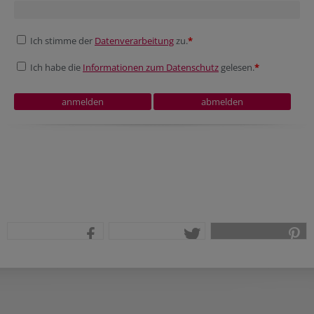
Ich stimme der
Datenverarbeitung
zu.
*
Ich habe die
Informationen zum Datenschutz
gelesen.
*
Company website
Session ID
Session ID
Fax
Tracking ID
Website
teilen
tweet
pin it