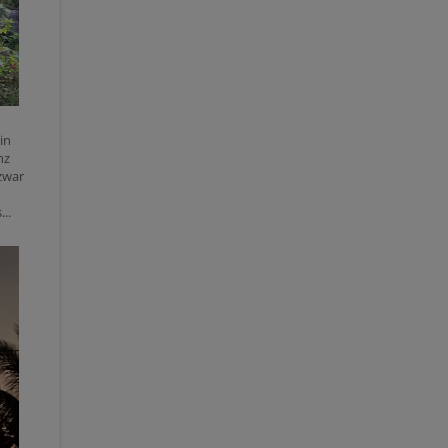
in
nz
zwar
..