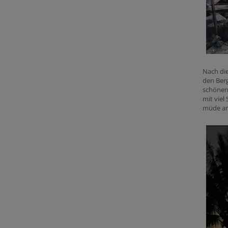
Nach die
den Berg
schönen 
mit viel
müde am 