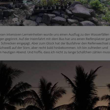
sen intensiven Lerneinheiten wurde uns einen Ausflug zu den Wasserfällen 
en gegönnt. Auf der Heimfahrt mit dem Bus hat uns einen Reifenplatzer ga
Schrecken eingejagt. Aber zum Glück hat der Busfahrer den Reifenwechsel 
 Schweiß auf der Stirn, aber recht bald hinbekommen. Ich bin zufrieden und
heutigen Abend. Und hoffe, dass ich nicht zu lange Schäfchen zählen muss.