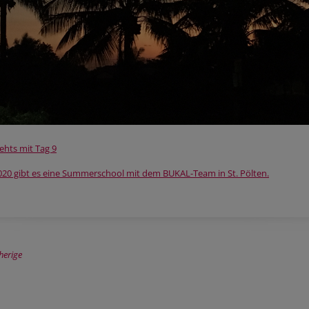
ehts mit Tag 9
2020 gibt es eine Summerschool mit dem BUKAL-Team in St. Pölten.
herige