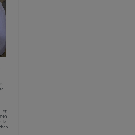
.
nd
ge
zung
mmen
 die
schen