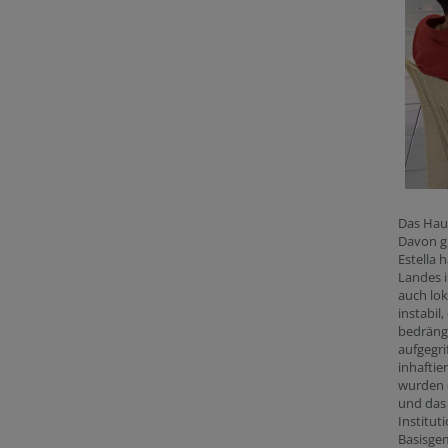
Das Hau
Davon gi
Estella 
Landes i
auch lok
instabil
bedränge
aufgegri
inhaftie
wurden 
und das 
Institut
Basisge