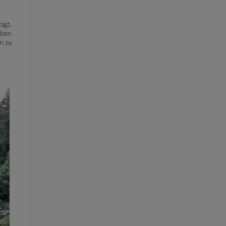
ägt.
aben
n zu