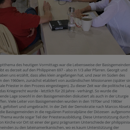
ptthema des heutigen Vormittags war die Lebensweise der Basisgemeinden
bt es derzeit auf den Philippinen 697 - also in 1/3 aller Pfarren. Georgit und
haben uns erzählt, dass alles klein angefangen hat, und zwar im Süden des
n den 1960ern, zunächst etabliert von ausländischen Missionaren (später si
ale Priester in den Prozess eingestiegen). Zu dieser Zeit war die politische La
, das Kriegsrecht wurde - letztlich für 20 Jahre - verhängt. So wurde die
nde Lage sowohl in den Basisgemeinden diskutiert als auch in der Liturgie
ffen. Viele Leiter von Basisgemeinden wurden in den 1970er und 1980er
rt, gefoltert und umgebracht. In der Zeit der Demokratie nach Marcos Abset
die Basisgemeinden in die regulären Pastoralpläne der Diözesen aufgeno
Thema wurde sogar Teil der Priesterausbildung. Diese Unterstützung durch
ion Kirche vor Ort ist einer der ganz prägnanten Unterschiede der philippini
meinden zu den lateinamerikanischen, wo es kaum Unterstützung der