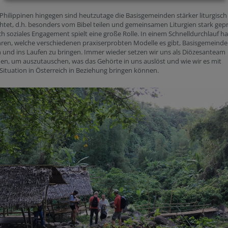
Philippinen hingegen sind heutzutage die Basisgemeinden stärker liturgisch
htet, d.h. besonders vom Bibel teilen und gemeinsamen Liturgien stark gepr
h soziales Engagement spielt eine große Rolle. In einem Schnelldurchlauf h
hren, welche verschiedenen praxiserprobten Modelle es gibt, Basisgemeinde
en und ins Laufen zu bringen. Immer wieder setzen wir uns als Diözesanteam
n, um auszutauschen, was das Gehörte in uns auslöst und wie wir es mit
Situation in Österreich in Beziehung bringen können.