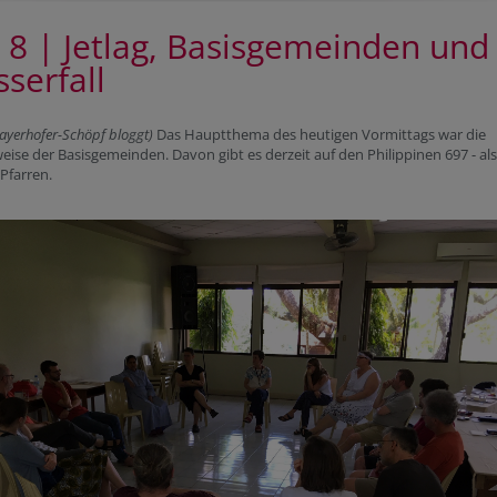
 8 | Jetlag, Basisgemeinden und
serfall
ayerhofer-Schöpf bloggt)
Das Hauptthema des heutigen Vormittags war die
ise der Basisgemeinden. Davon gibt es derzeit auf den Philippinen 697 - als
 Pfarren.