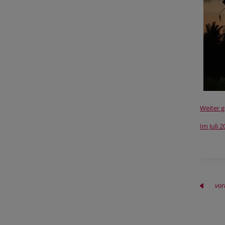
Weiter g
Im Juli 
vor