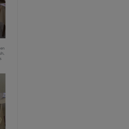
men
üh,
s