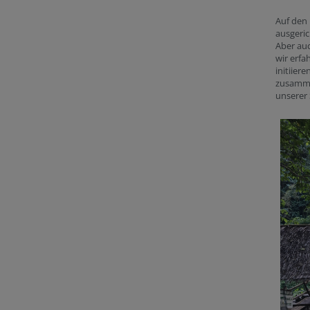
Auf den 
ausgeric
Aber auc
wir erfa
initiier
zusamme
unserer 