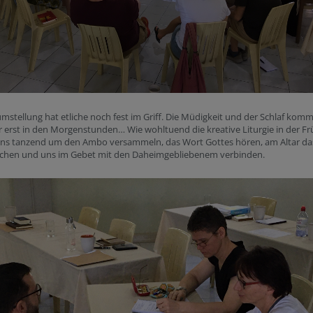
umstellung hat etliche noch fest im Griff. Die Müdigkeit und der Schlaf kom
 erst in den Morgenstunden… Wie wohltuend die kreative Liturgie in der Fr
uns tanzend um den Ambo versammeln, das Wort Gottes hören, am Altar da
echen und uns im Gebet mit den Daheimgebliebenem verbinden.