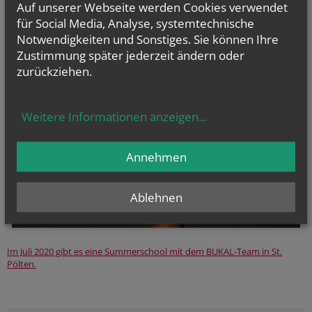
wir am Abend die Sonne blutrot im Meer versinken sehen, wird einmal
Auf unserer Webseite werden Cookies verwendet
mehr bewusst: wir haben alle eine Verantwortung für diese, so
für Social Media, Analyse, systemtechnische
wunderbare Schöpfung!!
Notwendigkeiten und Sonstiges. Sie können Ihre
Zustimmung später jederzeit ändern oder
Weiter geht's mit Tag 16
zurückziehen.
Weitere Informationen anzeigen
...
Annehmen
Ablehnen
Im Juli 2020 gibt es eine Summerschool mit dem BUKAL-Team in St.
Pölten.