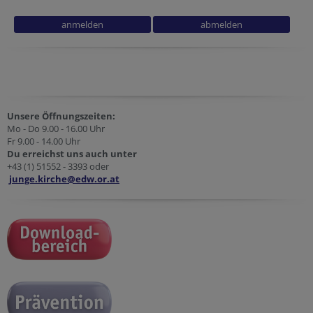
Tracking ID
Fax
Session ID
Secondary phone
Unsere Öffnungszeiten:
Mo - Do 9.00 - 16.00 Uhr
Fr 9.00 - 14.00 Uhr
Du erreichst uns auch unter
+43 (1) 51552 - 3393 oder
junge.kirche@edw.or.at