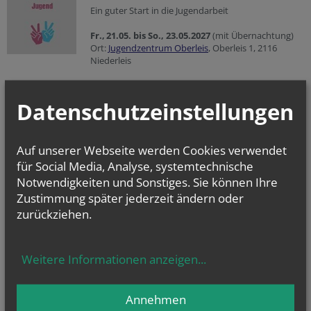
Ein guter Start in die Jugendarbeit
Fr.,
21.05. bis So., 23.05.2027
(mit Übernachtung)
Ort:
Jugendzentrum Oberleis
, Oberleis 1, 2116
Niederleis
Details und Anmeldung
Datenschutzeinstellungen
werk.statt Ministrieren
werk.statt Ministrieren I -
Grundlagen Mini-
Pastoral
Auf unserer Webseite werden Cookies verwendet
Sa., 03. bis So., 04.10.2026
(mit Übernachtung)
für Social Media, Analyse, systemtechnische
Jugendzentrum Oberleis
, Oberleis 1, 2116 Oberleis
Notwendigkeiten und Sonstiges. Sie können Ihre
Details und Anmeldung
Zustimmung später jederzeit ändern oder
werk.statt ministrieren II -
Für erfahrene
zurückziehen.
Ministrant:innen, die sich Vertiefung des Gelernten
und Austausch wünschen.
Sa., 17. bis So., 18.4.2027
(mit Übernachtung)
Weitere Informationen anzeigen
...
Ort:
Jugendzentrum Oberleis
, Oberleis 1, 2116
Oberleis
Details und Anmeldung
Annehmen