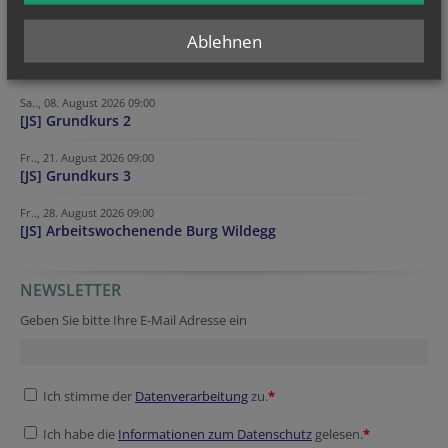
Ablehnen
KALENDER
Sa.., 08. August 2026 09:00
[JS] Grundkurs 2
Fr.., 21. August 2026 09:00
[JS] Grundkurs 3
Fr.., 28. August 2026 09:00
[JS] Arbeitswochenende Burg Wildegg
NEWSLETTER
Tracking ID
Fax
Verification code
Secondary phone
Fax
Geben Sie bitte Ihre E-Mail Adresse ein
Ich stimme der
Datenverarbeitung
zu.
*
Ich habe die
Informationen zum Datenschutz
gelesen.
*