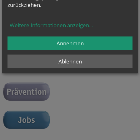
zurückziehen.
Unsere Öffnungszeiten:
Mo - Do 9.00 - 16.00 Uhr
Fr 9.00 - 14.00 Uhr
Weitere Informationen anzeigen
...
Du erreichst uns auch unter
+43 (1) 51552 - 3393 oder
junge.kirche@edw.or.at
Annehmen
Ablehnen