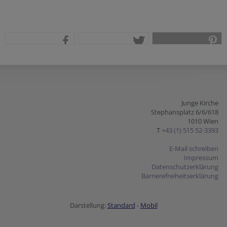
teilen
tweet
pin it
Junge Kirche
Stephansplatz 6/6/618
1010 Wien
T
+43 (1) 515 52-3393
E-Mail schreiben
Impressum
Datenschutzerklärung
Barrierefreiheitserklärung
Darstellung:
Standard
-
Mobil