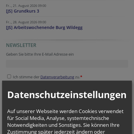
Fr.., 21. August 2026 09:00
[JS] Grundkurs 3
Fr.., 28. August 2026 09:00
[JS] Arbeitswochenende Burg Wildegg
NEWSLETTER
Tracking ID
Tracking ID
Security token
Fax
Secondary phone
Geben Sie bitte Ihre E-Mail Adresse ein
Ich stimme der
Datenverarbeitung
zu.
*
Ich habe die
Informationen zum Datenschutz
gelesen.
*
Datenschutzeinstellungen
Security token
Security token
Security token
Verification code
Verification code
Auf unserer Webseite werden Cookies verwendet
für Social Media, Analyse, systemtechnische
Notwendigkeiten und Sonstiges. Sie können Ihre
Zustimmung später jederzeit ändern oder