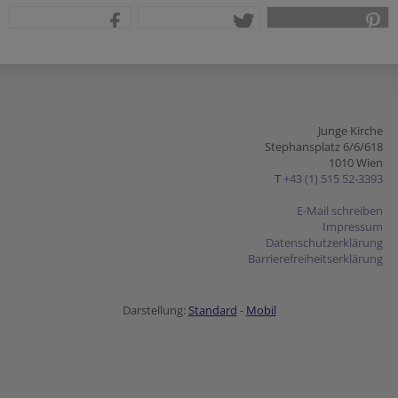
teilen
tweet
pin it
Junge Kirche
Stephansplatz 6/6/618
1010 Wien
T
+43 (1) 515 52-3393
E-Mail schreiben
Impressum
Datenschutzerklärung
Barrierefreiheitserklärung
Darstellung:
Standard
-
Mobil