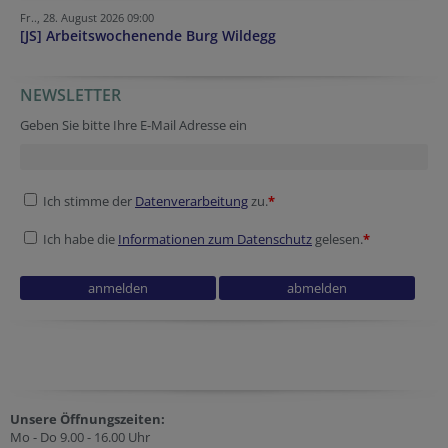
Fr.., 28. August 2026 09:00
[JS] Arbeitswochenende Burg Wildegg
NEWSLETTER
Homepage
Verification code
Tracking ID
Session ID
Company website
Security token
Geben Sie bitte Ihre E-Mail Adresse ein
Ich stimme der
Datenverarbeitung
zu.
*
Ich habe die
Informationen zum Datenschutz
gelesen.
*
Homepage
Tracking ID
Tracking ID
Secondary phone
Session ID
Company website
Unsere Öffnungszeiten:
Mo - Do 9.00 - 16.00 Uhr