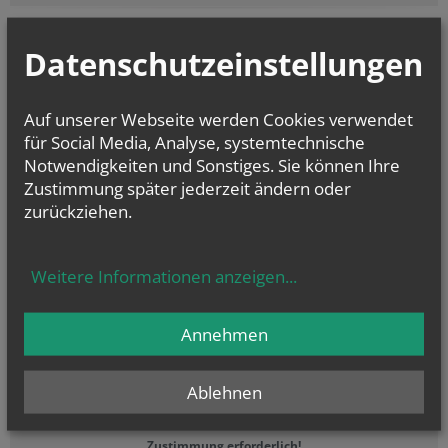
#7 Wir bringen unsere Gaben
Datenschutzeinstellungen
Zustimmung erforderlich!
Auf unserer Webseite werden Cookies verwendet
Bitte akzeptieren Sie
Cookies von Youtube
und
laden Sie die Seite
für Social Media, Analyse, systemtechnische
neu
, um diesen Inhalt sehen zu können.
Notwendigkeiten und Sonstiges. Sie können Ihre
Zustimmung später jederzeit ändern oder
#8 Wir feiern Eucharistie
zurückziehen.
Weitere Informationen anzeigen
...
Zustimmung erforderlich!
Bitte akzeptieren Sie
Cookies von Youtube
und
laden Sie die Seite
neu
, um diesen Inhalt sehen zu können.
Annehmen
#9 Vater unser
Ablehnen
Zustimmung erforderlich!