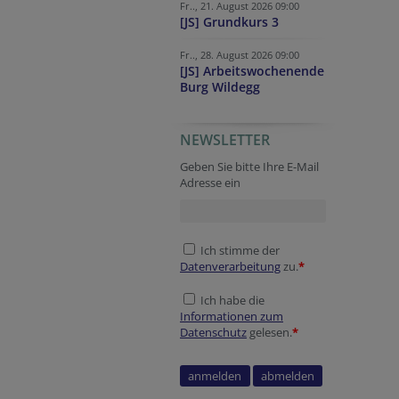
Fr.., 21. August 2026 09:00
[JS] Grundkurs 3
Fr.., 28. August 2026 09:00
[JS] Arbeitswochenende
Burg Wildegg
NEWSLETTER
URL
URL
Homepage
Company website
Fax
Security token
Website
Geben Sie bitte Ihre E-Mail
Adresse ein
Ich stimme der
Datenverarbeitung
zu.
*
Ich habe die
Informationen zum
Datenschutz
gelesen.
*
Session ID
Security token
Tracking ID
Security token
Website
Secondary phone