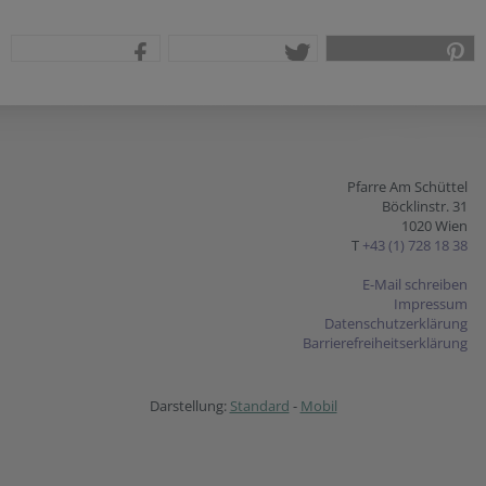
teilen
tweet
pin it
Pfarre Am Schüttel
Böcklinstr. 31
1020 Wien
T
+43 (1) 728 18 38
E-Mail schreiben
Impressum
Datenschutzerklärung
Barrierefreiheitserklärung
Darstellung:
Standard
-
Mobil