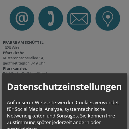
PFARRE AM SCHÜTTEL
1020 Wien
Pfarrkirche:
Rustenschacherallee 14,
geöffnet täglich 8-19 Uhr
P
farrkanzlei:
Böcklinstraße 31, geöffnet
Dienstag 14-19 Uhr
Datenschutzeinstellungen
und nach Vereinbarung
T +43 (1) 728 18 38
E
pfarre.am-schuettel@
katholischekirche.at
Auf unserer Webseite werden Cookies verwendet
für Social Media, Analyse, systemtechnische
Notwendigkeiten und Sonstiges. Sie können Ihre
Zustimmung später jederzeit ändern oder
zurückziehen.