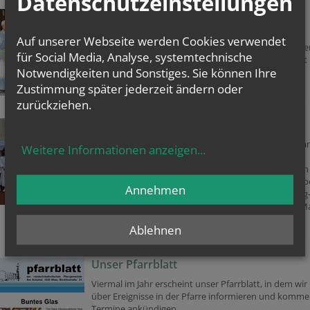
Datenschutzeinstellungen
Rückblick: Fronleichnam
Am Donnerstag, den 4. Juni haben wir das
Auf unserer Webseite werden Cookies verwendet
Fronleichnamfest begangen: mit einer Eucharistiefeie
für Social Media, Analyse, systemtechnische
einer Prozession und danach mit einem Pfarrfest mit
Notwendigkeiten und Sonstiges. Sie können Ihre
Grillen im Pfarrgarten.
Fotos
Zustimmung später jederzeit ändern oder
zurückziehen.
Rückblick: Erstkommunion
Im Rahmen eines feierlichen Gottesdienstes haben 
Weitere Informationen anzeigen
...
Sonntag, den 17. Mai elf Kinder ihre erste heilige
Kommunion empfangen, ein Mädchen wurde zudem
auch getauft. Davor hatten sie sich seit dem Herbst b
Annehmen
regelmäßigen Treffen einmal pro Monat am Samstag
Nachmittag gemeinsam mit Pfarrer Michael Ciurej, M
Schreiber und Brigitte Weiss darauf vorbereitet.
Ablehnen
Fotos
Unser Pfarrblatt
Viermal im Jahr erscheint unser Pfarrblatt, in dem wir
über Ereignisse in der Pfarre informieren und komm
Termine ankündigen.