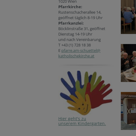
1020 Wien
Pfarrkirche:
Rustenschacherallee 14,
geöffnet täglich 8-19 Uhr
P
farrkanzlei:
Böcklinstraße 31, geöffnet
Dienstag 14-19 Uhr
und nach Vereinbarung
T +43 (1) 728 18 38
E
pfarre.am-schuettel@
katholischekirche.at
Hier geht's zu
unserem Kindergarten.