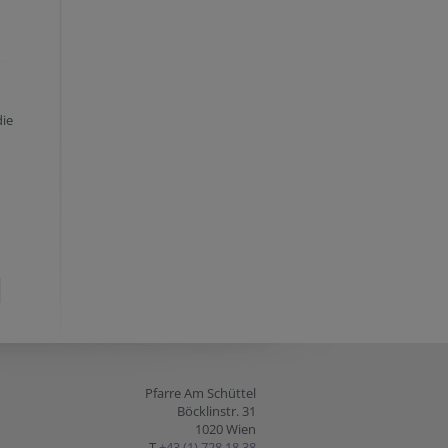
die
Pfarre Am Schüttel
Böcklinstr. 31
1020 Wien
T
+43 (1) 728 18 38