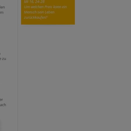
Mt 16, 24-28
Um welchen Preis kann ein
den
Mensch sein Leben
im
zurückkaufen?
n
e zu
er
nach