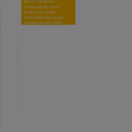
Mt 17, 1–9 Fest der
Verklärung des Herrn
Er wurde vor ihnen
verwandelt; sein Gesicht
leuchtete wie die Sonne