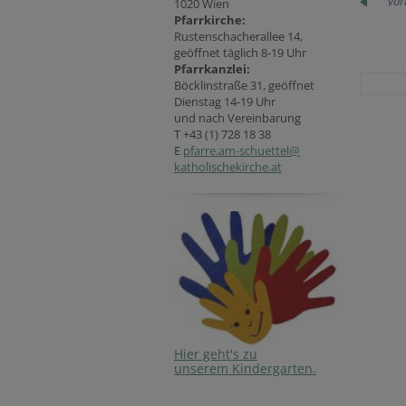
vor
1020 Wien
Pfarrkirche:
Rustenschacherallee 14,
geöffnet täglich 8-19 Uhr
P
farrkanzlei:
Böcklinstraße 31, geöffnet
Dienstag 14-19 Uhr
und nach Vereinbarung
T +43 (1) 728 18 38
E
pfarre.am-schuettel@
katholischekirche.at
Hier geht's zu
unserem Kindergarten.