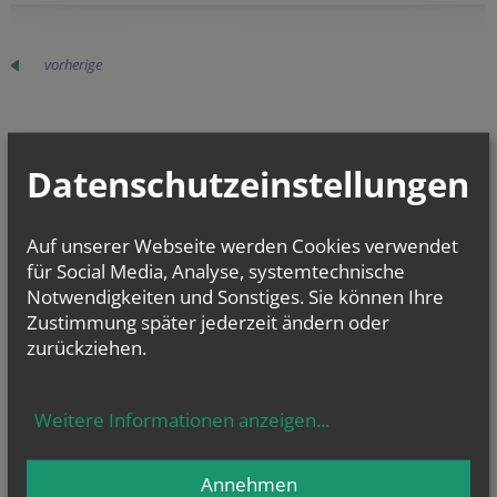
vorherige
Datenschutzeinstellungen
Auf unserer Webseite werden Cookies verwendet
für Social Media, Analyse, systemtechnische
Notwendigkeiten und Sonstiges. Sie können Ihre
Zustimmung später jederzeit ändern oder
zurückziehen.
PFARRE AM SCHÜTTEL
1020 Wien
Pfarrkirche:
Weitere Informationen anzeigen
...
Rustenschacherallee 14,
geöffnet täglich 8-19 Uhr
P
farrkanzlei:
Annehmen
Böcklinstraße 31, geöffnet