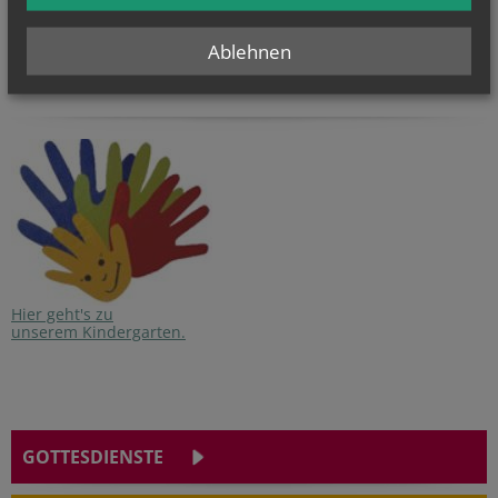
Dienstag 14-19 Uhr
und nach Vereinbarung
T +43 (1) 728 18 38
Ablehnen
E
pfarre.am-schuettel@
katholischekirche.at
Hier geht's zu
unserem Kindergarten.
GOTTESDIENSTE