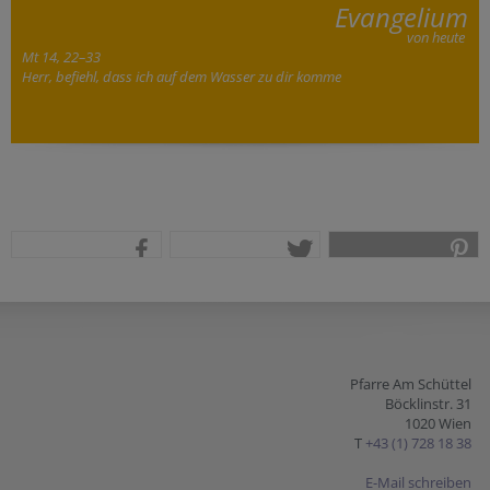
Evangelium
von heute
Mt 14, 22–33
Herr, befiehl, dass ich auf dem Wasser zu dir komme
teilen
tweet
pin it
Pfarre Am Schüttel
Böcklinstr. 31
1020 Wien
T
+43 (1) 728 18 38
E-Mail schreiben