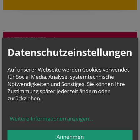
GOTTESDIENSTE
Datenschutzeinstellungen
TERMINE
Auf unserer Webseite werden Cookies verwendet
Sa.., 15. August 2026 08:00
Maria Himmelfahrt, 8:00 Hl. Messe, 9:15...
für Social Media, Analyse, systemtechnische
Notwendigkeiten und Sonstiges. Sie können Ihre
So.., 30. August 2026 09:30
Zustimmung später jederzeit ändern oder
Geburtstagsmesse für alle im August Geborenen
zurückziehen.
Sa.., 05. September 2026 08:00
Heilige Messe in der Linienkapelle
Weitere Informationen anzeigen
...
CHRONIK
Annehmen