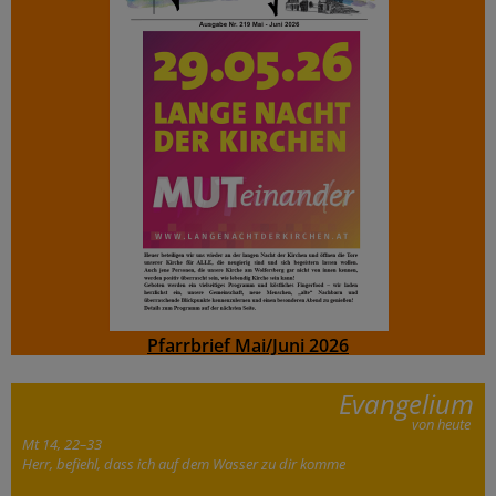
Pfarrbrief Mai/Juni 2026
Evangelium
von heute
Mt 14, 22–33
Herr, befiehl, dass ich auf dem Wasser zu dir komme