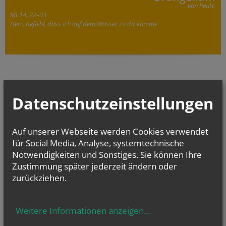
von heute
Mt 14, 22–33
Herr, befiehl, dass ich auf dem Wasser zu dir komme
Datenschutzeinstellungen
GOTTESDIENSTE
Auf unserer Webseite werden Cookies verwendet
TERMINE
für Social Media, Analyse, systemtechnische
Sa.., 15. August 2026 08:00
Notwendigkeiten und Sonstiges. Sie können Ihre
Maria Himmelfahrt, 8:00 Hl. Messe, 9:15...
Zustimmung später jederzeit ändern oder
zurückziehen.
So.., 30. August 2026 09:30
Geburtstagsmesse für alle im August Geborenen
Sa.., 05. September 2026 08:00
Weitere Informationen anzeigen
...
Heilige Messe in der Linienkapelle