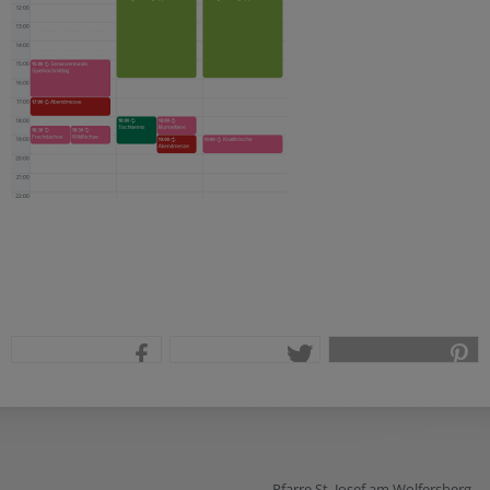
teilen
tweet
pin it
Pfarre St. Josef am Wolfersberg