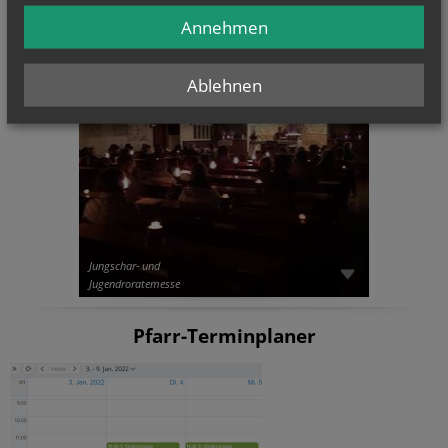
Annehmen
CHRONIK
Ablehnen
Jungschar- und
Jugendroratemesse
Pfarr-Terminplaner