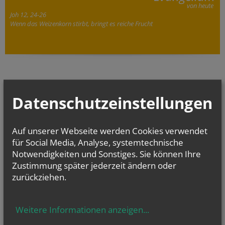
von heute
Joh 12, 24-26
Wenn das Weizenkorn stirbt, bringt es reiche Frucht
Datenschutzeinstellungen
GOTTESDIENSTE
Auf unserer Webseite werden Cookies verwendet
TERMINE
für Social Media, Analyse, systemtechnische
Sa.., 15. August 2026 08:00
Notwendigkeiten und Sonstiges. Sie können Ihre
Maria Himmelfahrt, 8:00 Hl. Messe, 9:15...
Zustimmung später jederzeit ändern oder
zurückziehen.
So.., 30. August 2026 09:30
Geburtstagsmesse für alle im August Geborenen
Sa.., 05. September 2026 08:00
Weitere Informationen anzeigen
...
Heilige Messe in der Linienkapelle