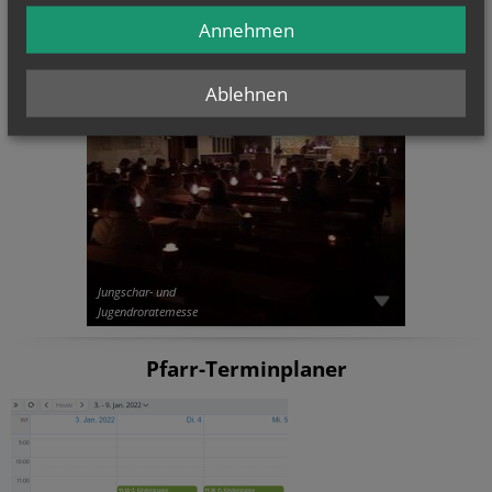
Annehmen
CHRONIK
Ablehnen
Jungschar- und
Jugendroratemesse
Pfarr-Terminplaner