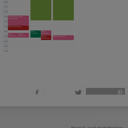
teilen
tweet
pin it
Pfarre St. Josef am Wolfersberg