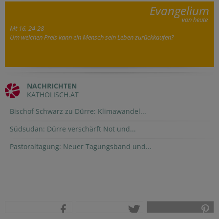
Evangelium
von heute
Mt 16, 24-28
Um welchen Preis kann ein Mensch sein Leben zurückkaufen?
NACHRICHTEN
KATHOLISCH.AT
Bischof Schwarz zu Dürre: Klimawandel...
Südsudan: Dürre verschärft Not und...
Pastoraltagung: Neuer Tagungsband und...