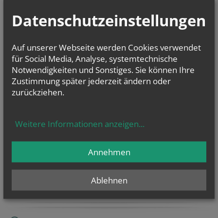
Datenschutzeinstellungen
vorherige
Auf unserer Webseite werden Cookies verwendet
für Social Media, Analyse, systemtechnische
Notwendigkeiten und Sonstiges. Sie können Ihre
NAMENSTAGE
Zustimmung später jederzeit ändern oder
Hl. Xystus (Sixtus) II., Papst, und Gefährten; Märtyrer, Hl.
zurückziehen.
Kajetan, Hl....
Weitere Informationen anzeigen
...
AUSSENDUNGEN
Annehmen
Verlautbarungen
Ablehnen
Rosenkranz Gebet