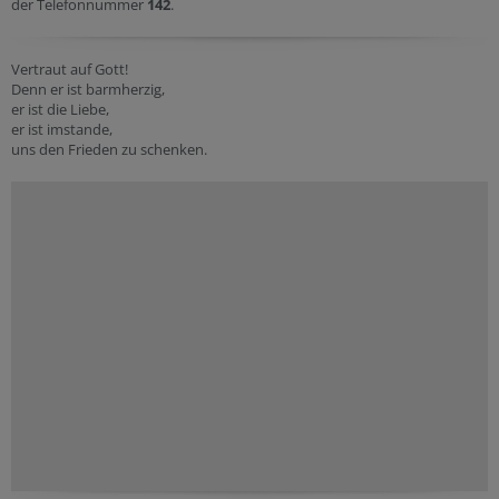
der Telefonnummer
142
.
Vertraut auf Gott!
Denn er ist barmherzig,
er ist die Liebe,
er ist imstande,
uns den Frieden zu schenken.