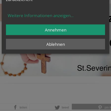
Weitere Informationen anzeigen
...
Annehmen
Ablehnen
teilen
tweet
pin it