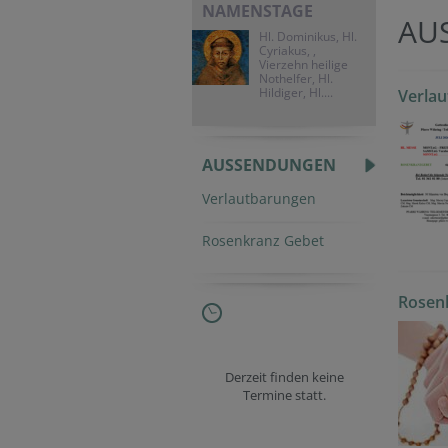
NAMENSTAGE
AU
Hl. Dominikus, Hl.
Cyriakus, ,
Vierzehn heilige
Nothelfer, Hl.
Hildiger, Hl....
Verla
AUSSENDUNGEN
Verlautbarungen
Rosenkranz Gebet
Rosen
Derzeit finden keine
Termine statt.