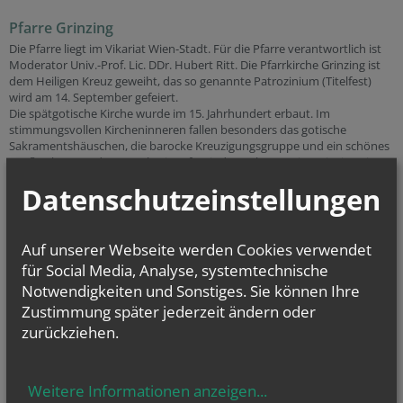
Pfarre Grinzing
Die Pfarre liegt im Vikariat Wien-Stadt. Für die Pfarre verantwortlich ist
Moderator Univ.-Prof. Lic. DDr. Hubert Ritt. Die Pfarrkirche Grinzing ist
dem Heiligen Kreuz geweiht, das so genannte Patrozinium (Titelfest)
wird am 14. September gefeiert.
Die spätgotische Kirche wurde im 15. Jahrhundert erbaut. Im
stimmungsvollen Kircheninneren fallen besonders das gotische
Sakramentshäuschen, die barocke Kreuzigungsgruppe und ein schönes
Taufbecken aus der Barockzeit auf. Seit dem Jahr 1783 ist Grinzing eine
selbständige Pfarre. Derzeit leben hier ca. 2.000 Gläubige.
Datenschutzeinstellungen
Zentrum des Gemeindelebens sind die lebendig gestalteten
Gottesdienste, zu denen Pfarrangehörige und Gäste herzlich
willkommen sind. Darüber hinaus gibt es ein vielfältiges Angebot für
Personen und Gruppen von Jung bis Alt. "Wir sind da, um Sie auf dem
Auf unserer Webseite werden Cookies verwendet
Weg zu Gott zu begleiten, und wir wollen Brücken bauen von Mensch zu
für Social Media, Analyse, systemtechnische
Mensch!" (Univ. Prof. Lic. DDr. Hubert Ritt)
Notwendigkeiten und Sonstiges. Sie können Ihre
Zustimmung später jederzeit ändern oder
zurückziehen.
Wenn Sie Fragen haben rufen Sie uns an
unter
328 25 66
Weitere Informationen anzeigen
...