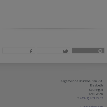
SUPPENSONNTAG 2026
Suppensonntag
teilen
tweet
pin it
Teilgemeinde Bruckhaufen - St.
Elisabeth
Spanng. 5
1210 Wien
T
+43 (1) 263 35 67
E-Mail schreiben