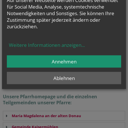
BIC: BKAUATWW
für Social Media, Analyse, systemtechnische
Notwendigkeiten und Sonstiges. Sie können Ihre
Empfängerin: roemisch-katholisch Pfarre Hl. Maria Magdalena an der
Zustimmung später jederzeit ändern oder
Aalten Donau
Bitte unter Verwendungszweck „Bruckhaufen“ eintragen.
zurückziehen.
Weitere Informationen anzeigen
...
Evangelium
von heute
Annehmen
Mt 17, 14b–20
Wenn ihr Glauben habt, wird euch nichts unmöglich sein
Ablehnen
Unsere Pfarrhomepage und die einzelnen
Teilgemeinden unserer Pfarre:
Maria Magdalena an der alten Donau
Gemeinde Kaisermühlen