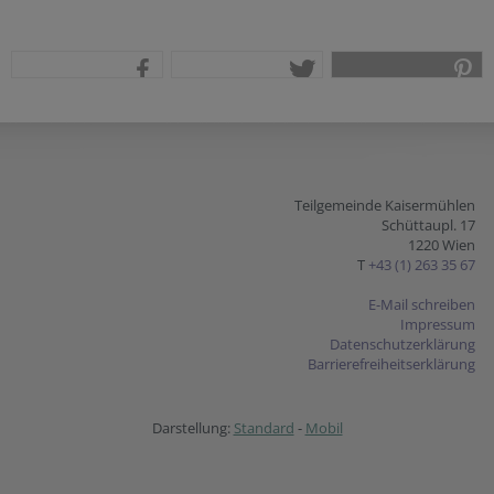
teilen
tweet
pin it
Teilgemeinde Kaisermühlen
Schüttaupl. 17
1220 Wien
T
+43 (1) 263 35 67
E-Mail schreiben
Impressum
Datenschutzerklärung
Barrierefreiheitserklärung
Darstellung:
Standard
-
Mobil