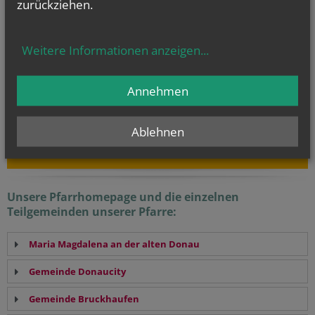
zurückziehen.
Regelmäßige Gottesdienste
Weitere Informationen anzeigen
...
Kalender und Gottesdienste
Evangelium
Annehmen
von heute
Joh 12, 24-26
Wenn das Weizenkorn stirbt, bringt es reiche Frucht
Ablehnen
Unsere Pfarrhomepage und die einzelnen
Teilgemeinden unserer Pfarre:
Maria Magdalena an der alten Donau
Gemeinde Donaucity
Gemeinde Bruckhaufen