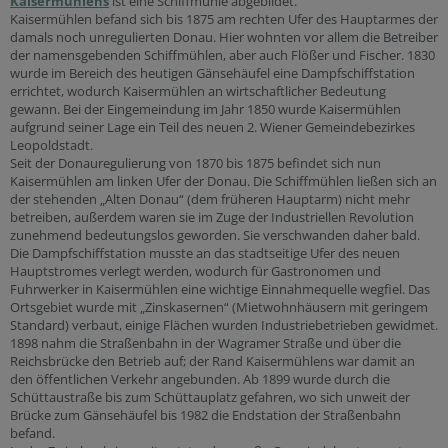
Kaisermühlens
ist eine Schiffmühle abgebildet.
Kaisermühlen befand sich bis 1875 am rechten Ufer des Hauptarmes der
damals noch unregulierten Donau. Hier wohnten vor allem die Betreiber
der namensgebenden Schiffmühlen, aber auch Flößer und Fischer. 1830
wurde im Bereich des heutigen Gänsehäufel eine Dampfschiffstation
errichtet, wodurch Kaisermühlen an wirtschaftlicher Bedeutung
gewann. Bei der Eingemeindung im Jahr 1850 wurde Kaisermühlen
aufgrund seiner Lage ein Teil des neuen 2. Wiener Gemeindebezirkes
Leopoldstadt.
Seit der Donauregulierung von 1870 bis 1875 befindet sich nun
Kaisermühlen am linken Ufer der Donau. Die Schiffmühlen ließen sich an
der stehenden „Alten Donau“ (dem früheren Hauptarm) nicht mehr
betreiben, außerdem waren sie im Zuge der Industriellen Revolution
zunehmend bedeutungslos geworden. Sie verschwanden daher bald.
Die Dampfschiffstation musste an das stadtseitige Ufer des neuen
Hauptstromes verlegt werden, wodurch für Gastronomen und
Fuhrwerker in Kaisermühlen eine wichtige Einnahmequelle wegfiel. Das
Ortsgebiet wurde mit „Zinskasernen“ (Mietwohnhäusern mit geringem
Standard) verbaut, einige Flächen wurden Industriebetrieben gewidmet.
1898 nahm die Straßenbahn in der Wagramer Straße und über die
Reichsbrücke den Betrieb auf; der Rand Kaisermühlens war damit an
den öffentlichen Verkehr angebunden. Ab 1899 wurde durch die
Schüttaustraße bis zum Schüttauplatz gefahren, wo sich unweit der
Brücke zum Gänsehäufel bis 1982 die Endstation der Straßenbahn
befand.