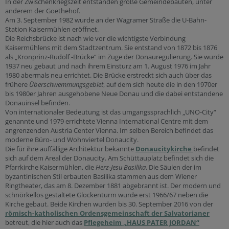
In der Zwischenkriegszeit entstanden große Gemeindebauten, unter
anderem der Goethehof.
Am 3. September 1982 wurde an der Wagramer Straße die U-Bahn-
Station Kaisermühlen eröffnet.
Die Reichsbrücke ist nach wie vor die wichtigste Verbindung
Kaisermühlens mit dem Stadtzentrum. Sie entstand von 1872 bis 1876
als „Kronprinz-Rudolf -Brücke“ im Zuge der Donauregulierung. Sie wurde
1937 neu gebaut und nach ihrem Einsturz am 1. August 1976 im Jahr
1980 abermals neu errichtet. Die Brücke erstreckt sich auch über das
frühere
Überschwemmungsgebiet
, auf dem sich heute die in den 1970er
bis 1980er Jahren ausgehobene Neue Donau und die dabei entstandene
Donauinsel befinden.
Von internationaler Bedeutung ist das umgangssprachlich „UNO-City“
genannte und 1979 errichtete Vienna International Centre mit dem
angrenzenden Austria Center Vienna. Im selben Bereich befindet das
moderne Büro- und Wohnviertel Donaucity.
Die für ihre auffällige Architektur bekannte
Donaucitykirche
befindet
sich auf dem Areal der Donaucity. Am Schüttauplatz befindet sich die
Pfarrkirche Kaisermühlen, die
Herz-Jesu Basilika
. Die Säulen der im
byzantinischen Stil erbauten Basilika stammen aus dem Wiener
Ringtheater, das am 8. Dezember 1881 abgebrannt ist. Der modern und
schnörkellos gestaltete Glockenturm wurde erst 1966/67 neben die
Kirche gebaut. Beide Kirchen wurden bis 30. September 2016 von der
römisch-katholischen Ordensgemeinschaft der Salvatorianer
betreut, die hier auch das
Pflegeheim „HAUS PATER JORDAN“