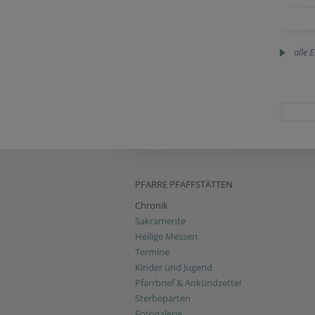
alle 
PFARRE PFAFFSTÄTTEN
Chronik
Sakramente
Heilige Messen
Termine
Kinder und Jugend
Pfarrbrief & Ankündzettel
Sterbeparten
Fotogalerie