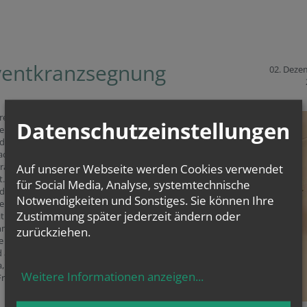
entkranzsegnung
02. Deze
rei
Datenschutzeinstellungen
endmessen
die
achten
ränze
Auf unserer Webseite werden Cookies verwendet
t. Damit
für Social Media, Analyse, systemtechnische
die
Notwendigkeiten und Sonstiges. Sie können Ihre
it, die
Zustimmung später jederzeit ändern oder
tungszeit auf
mmen Gottes
zurückziehen.
e Welt, einst,
d am Ende der
Ja, Gott kommt
Weitere Informationen anzeigen
...
Freuen wir