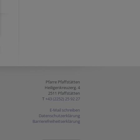
Pfarre Pfaffstätten
Heiligenkreuzerg. 4
2511 Pfaffstätten
T
+43 (2252) 25 92 27
E-Mail schreiben
Datenschutzerklärung
Barrierefreiheitserklärung