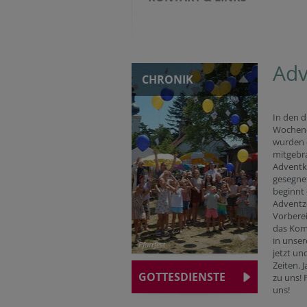
Adv
CHRONIK
In den d
Wochen
wurden 
mitgebr
Adventk
gesegne
beginnt 
Adventze
Vorberei
das Ko
in unser
Pfarrfest
jetzt un
Zeiten. 
GOTTESDIENSTE
zu uns! 
uns!