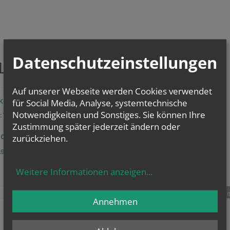
Datenschutzeinstellungen
ILIGE MESSEN
Auf unserer Webseite werden Cookies verwendet
kranz
für Social Media, Analyse, systemtechnische
Notwendigkeiten und Sonstiges. Sie können Ihre
:
7:30 Uhr
Zustimmung später jederzeit ändern oder
dienstkalender
zurückziehen.
ienste
Weitere Informationen anzeigen
...
teilen
tweet
pin it
Annehmen