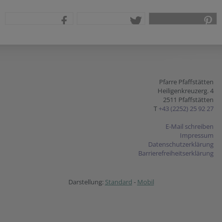
teilen
tweet
pin it
Pfarre Pfaffstätten
Heiligenkreuzerg. 4
2511 Pfaffstätten
T
+43 (2252) 25 92 27
E-Mail schreiben
Impressum
Datenschutzerklärung
Barrierefreiheitserklärung
Darstellung:
Standard
-
Mobil