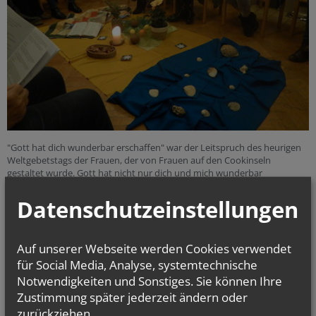
"Gott hat dich wunderbar erschaffen" war der Leitspruch des heurigen
Weltgebetstags der Frauen, der von Frauen auf den Cookinseln
gestaltet wurde. Gott hat nicht nur dich und mich wunderbar
geschaffen, sondern die ganze Welt. Denken wir daran in unserem
Umgang mit der Umwelt und mit einander!
Datenschutzeinstellungen
Auf unserer Webseite werden Cookies verwendet
alle Einträge anzeigen
für Social Media, Analyse, systemtechnische
Notwendigkeiten und Sonstiges. Sie können Ihre
Zustimmung später jederzeit ändern oder
zurückziehen.