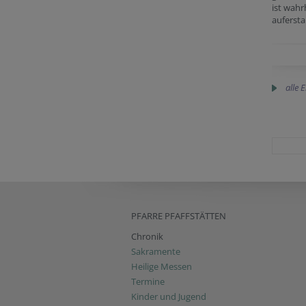
ist wahr
auferst
alle 
PFARRE PFAFFSTÄTTEN
Chronik
Sakramente
Heilige Messen
Termine
Kinder und Jugend