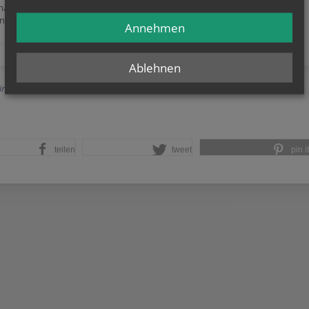
haft
anden!
Annehmen
Ablehnen
Einträge anzeigen
teilen
tweet
pin it