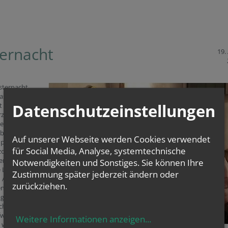
ernacht
19. 
sternacht
as Feuer
Datenschutzeinstellungen
t und die
rze daran
et. Nachdem
ubigen ein
Auf unserer Webseite werden Cookies verwendet
mpfangen
für Social Media, Analyse, systemtechnische
zogen sie in
tere Kirche, wo
Notwendigkeiten und Sonstiges. Sie können Ihre
 Lesungen
Zustimmung später jederzeit ändern oder
 Alten
zurückziehen.
nt
agen wurden.
ich wurde auch
fwasser
Weitere Informationen anzeigen
...
 weil Christus