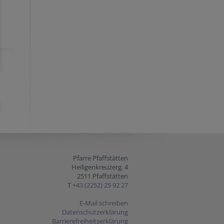
Pfarre Pfaffstätten
Heiligenkreuzerg. 4
2511 Pfaffstätten
T
+43 (2252) 25 92 27
E-Mail schreiben
Datenschutzerklärung
Barrierefreiheitserklärung