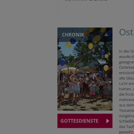
Ost
CHRONIK
In der O
wurde d
gesegne
Osterke
entzünd
alle Glä
Licht e
hatten, 
die fins
mehrere
aus dem
Pfarrfest
Testame
vorgetr
GOTTESDIENSTE
Schließl
das Tau
geweiht,