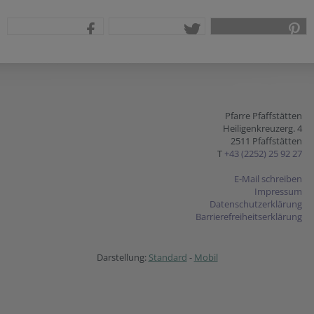
teilen
tweet
pin it
Pfarre Pfaffstätten
Heiligenkreuzerg. 4
2511 Pfaffstätten
T
+43 (2252) 25 92 27
E-Mail schreiben
Impressum
Datenschutzerklärung
Barrierefreiheitserklärung
Darstellung:
Standard
-
Mobil