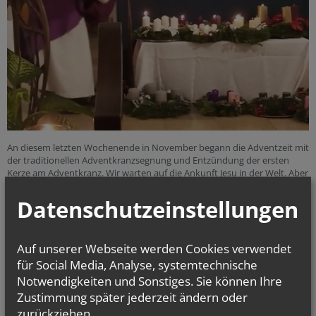
An diesem letzten Wochenende in November begann die Adventzeit mit
der traditionellen Adventkranzsegnung und Entzündung der ersten
Kerze am Adventkranz. Wir warten auf die Ankunft Jesu in der Welt. Aber
wir sollten jetzt schon Sein Licht ausstrahlen und Frieden und Hoffnung
zu den Menschen bringen.
Datenschutzeinstellungen
Auf unserer Webseite werden Cookies verwendet
alle Einträge anzeigen
für Social Media, Analyse, systemtechnische
Notwendigkeiten und Sonstiges. Sie können Ihre
Zustimmung später jederzeit ändern oder
zurückziehen.