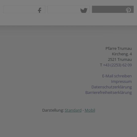
teilen
tweet
pin it
Pfarre Trumau
Kircheng. 4
2521 Trumau
T
+43 (2253) 62 09
E-Mail schreiben
Impressum
Datenschutzerklärung
Barrierefreiheitserklärung
Darstellung:
Standard
-
Mobil