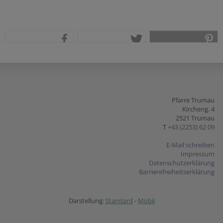
teilen
tweet
pin it
Pfarre Trumau
Kircheng. 4
2521 Trumau
T
+43 (2253) 62 09
E-Mail schreiben
Impressum
Datenschutzerklärung
Barrierefreiheitserklärung
Darstellung:
Standard
-
Mobil