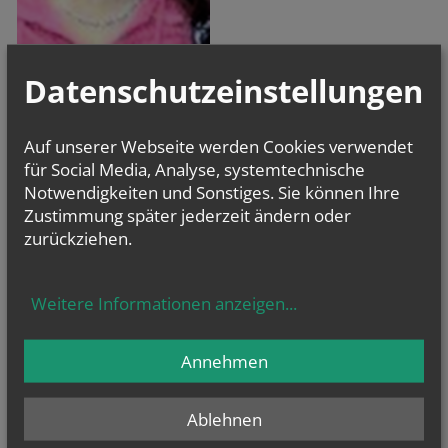
Nonna Urach
Fachausshüsse: Caritas, Seniorenpastoral,
Datenschutzeinstellungen
Pfarrcafé
Auf unserer Webseite werden Cookies verwendet
für Social Media, Analyse, systemtechnische
Notwendigkeiten und Sonstiges. Sie können Ihre
Zustimmung später jederzeit ändern oder
zurückziehen.
Weitere Informationen anzeigen
...
Annehmen
Franz Schultschik
Kinderpastoral
Ablehnen