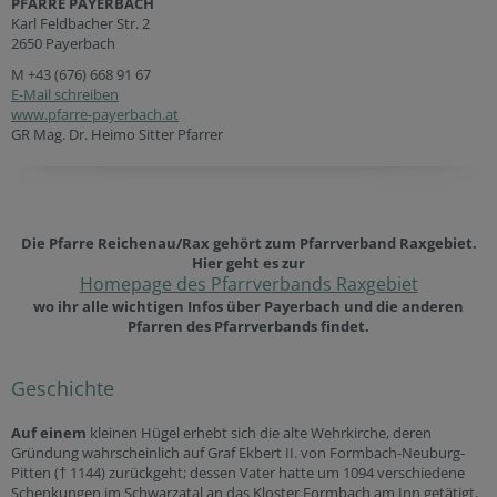
PFARRE PAYERBACH
Karl Feldbacher Str. 2
2650 Payerbach
M
+43 (676) 668 91 67
E-Mail schreiben
www.pfarre-payerbach.at
GR Mag. Dr. Heimo Sitter Pfarrer
Die Pfarre Reichenau/Rax gehört zum Pfarrverband Raxgebiet.
Hier geht es zur
Homepage des Pfarrverbands Raxgebiet
wo ihr alle wichtigen Infos über Payerbach und die anderen
Pfarren des Pfarrverbands findet.
Geschichte
Auf einem
kleinen Hügel erhebt sich die alte Wehrkirche, deren
Gründung wahrscheinlich auf Graf Ekbert II. von Formbach-Neuburg-
Pitten († 1144) zurückgeht; dessen Vater hatte um 1094 verschiedene
Schenkungen im Schwarzatal an das Kloster Formbach am Inn getätigt,