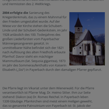
und Vermissten des 2. Weltkriegs.
2004 erfolgte die
Sanierung des
Kriegerdenkmals, das zu einem Mahnmal für
den Frieden umgestaltet wurde. Auf der
Wiese vor der Kirche stehen die Schubert-
Linde und der Schubert-Gedenkstein, im Jahr
1928 anlässlich des 100. Todesjahres des
großen Liederfürsten vom Payerbacher
Männergesangverein gesetzt. In
unmittelbarer Nähe befindet sich der 1821
nach Auflösung des alten Friedhofs erbaute
Pfarrhof. Davor steht ein mächtiger
Mammutbaum (lat. Sequoia gigantea), 1873
im Jahr des Sommer­aufenthalts von Kaiserin
Elisabeth („Sisi“) in Payerbach durch den damaligen Pfarrer gepflanzt.
Die Pfarre liegt im Vikariat unter dem Wienerwald. Für die Pfarre
verantwortlich ist Pfarrer Mag. Dr. Heimo Sitter. Ihm zur Seite
stehend: Diakon (ea) Dr. Romeo Reichel. In Payerbach leben
1339 Gläubige. Pfarrkirchen sind meist einem Heiligen geweiht,
das so genannte Patrozinium von Payerbach ist: St. Jakob der