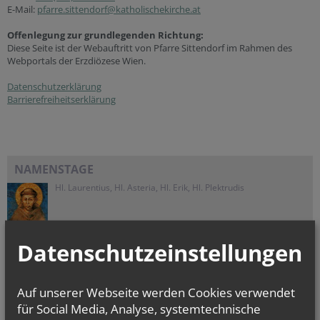
E-Mail:
pfarre.sittendorf@katholischekirche.at
Offenlegung zur grundlegenden Richtung:
Diese Seite ist der Webauftritt von Pfarre Sittendorf im Rahmen des
Webportals der Erzdiözese Wien.
Datenschutzerklärung
Barrierefreiheitserklärung
NAMENSTAGE
Hl. Laurentius, Hl. Asteria, Hl. Erik, Hl. Plektrudis
Datenschutzeinstellungen
Evangelium
von heute
Auf unserer Webseite werden Cookies verwendet
Joh 12, 24-26
für Social Media, Analyse, systemtechnische
Wenn das Weizenkorn stirbt, bringt es reiche Frucht