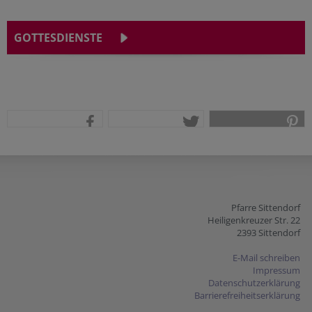
GOTTESDIENSTE
teilen
tweet
pin it
Pfarre Sittendorf
Heiligenkreuzer Str. 22
2393 Sittendorf
E-Mail schreiben
Impressum
Datenschutzerklärung
Barrierefreiheitserklärung