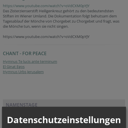
https://www.youtube.com/watch?v=oVdCXM0pYJY
Das Zisterzienserstift Heiligenkreuz gehört zu den bedeutendsten
Stiften im Wiener Umland. Die Dokumentation folgt behutsam dem
Tagesablauf der Mönche von Chorgebet zu Chorgebet und fragt, was
die Mönche tun, wenn sie nicht singen.
https://www.youtube.com/watch?v=oVdCXM0pYJY
CHANT - FOR PEACE
Hymnus Te lucis ante terminum
El Ginat Egos
Hymnus Urbs Jerusalem
NAMENSTAGE
Hl. Dominikus, Hl. Cyriakus, , Vierzehn heilige Nothelfer, Hl.
Datenschutzeinstellungen
Hildiger, Hl....