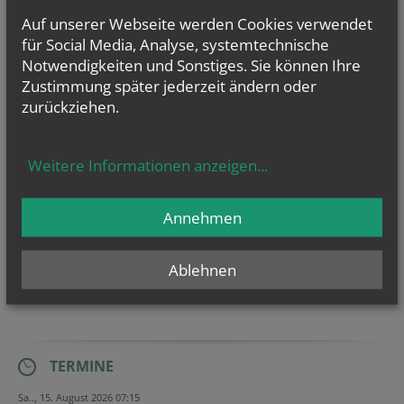
Auf unserer Webseite werden Cookies verwendet
für Social Media, Analyse, systemtechnische
Evangelium
Notwendigkeiten und Sonstiges. Sie können Ihre
von heute
Zustimmung später jederzeit ändern oder
Mt 17, 14b–20
zurückziehen.
Wenn ihr Glauben habt, wird euch nichts unmöglich sein
Weitere Informationen anzeigen
...
Annehmen
Ablehnen
TERMINE
Sa.., 15. August 2026 07:15