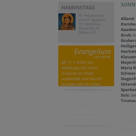
SONN
NAMENSTAGE
Hl. Felicissimus
Alland:
und hl. Agapitus,
Hl. Gezelinus
Dornba
(Gozelin), Hl.
Gaaden
Gilbert, Hl....
Grub:
So
Gruber
Heilige
Evangelium
Hochst
von heute
Klausen
Mt 17, 1–9 Fest der
Mayerli
Verklärung des Herrn
Maria 
Er wurde vor ihnen
Schwar
verwandelt; sein Gesicht
Siegenf
leuchtete wie die Sonne
Sittend
Sparba
Sulz:
Sam
Trumau