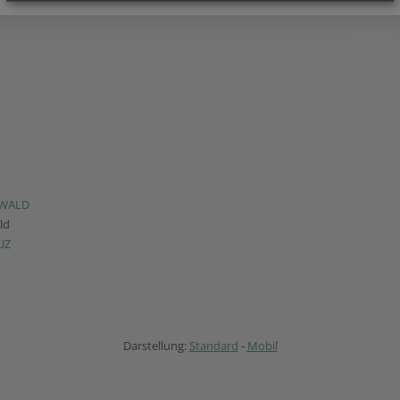
RWALD
ld
UZ
Darstellung:
Standard
-
Mobil