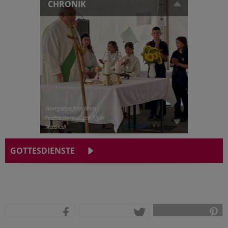
CHRONIK
Wortgottesfeier beim
Feuerwehrheurigen Klein-
Neusiedl
GOTTESDIENSTE