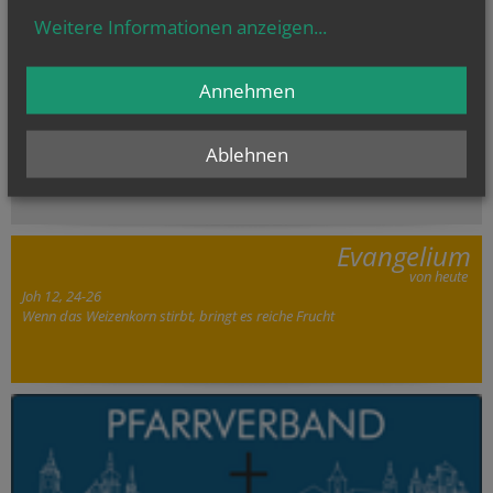
Im Rahmen des Feuerwehrheurigen der...
Weitere Informationen anzeigen
...
Annehmen
NAMENSTAGE
Hl. Laurentius, Hl. Asteria, Hl. Erik, Hl. Plektrudis
Ablehnen
Evangelium
von heute
Joh 12, 24-26
Wenn das Weizenkorn stirbt, bringt es reiche Frucht