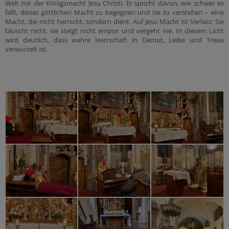
Welt mit der Königsmacht Jesu Christi. Er spricht davon, wie schwer es
fällt, dieser göttlichen Macht zu begegnen und sie zu verstehen – eine
Macht, die nicht herrscht, sondern dient. Auf Jesu Macht ist Verlass: Sie
täuscht nicht, sie steigt nicht empor und vergeht nie. In diesem Licht
wird deutlich, dass wahre Herrschaft in Demut, Liebe und Treue
verwurzelt ist.