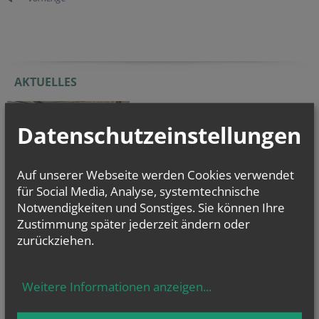
AKTUELLES
Datenschutzeinstellungen
Auf unserer Webseite werden Cookies verwendet
für Social Media, Analyse, systemtechnische
Notwendigkeiten und Sonstiges. Sie können Ihre
WORTGOTTESFEIER BEIM FEUERWEHRHEURIGEN...
Zustimmung später jederzeit ändern oder
Im Rahmen des Feuerwehrheurigen der...
zurückziehen.
NAMENSTAGE
Weitere Informationen anzeigen
...
Hl. Dominikus, Hl. Cyriakus, , Vierzehn heilige Nothelfer, Hl.
Hildiger, Hl....