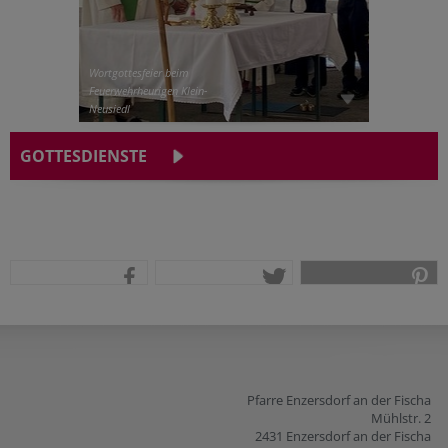
Wortgottesfeier beim
Feuerwehrheurigen Klein-
Neusiedl
GOTTESDIENSTE
teilen
tweet
pin it
Pfarre Enzersdorf an der Fischa
Mühlstr. 2
2431 Enzersdorf an der Fischa