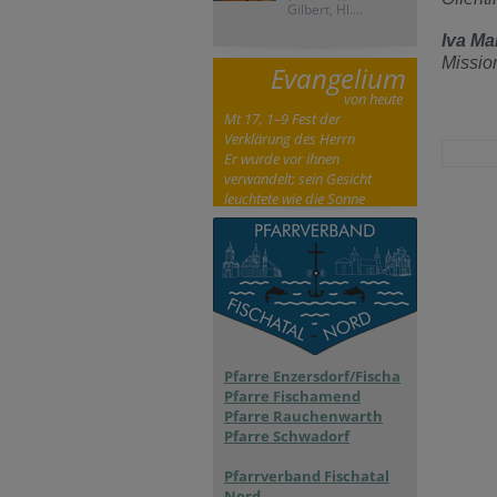
Gilbert, Hl....
Iva Ma
Missio
Evangelium
von heute
Mt 17, 1–9 Fest der
Verklärung des Herrn
Er wurde vor ihnen
verwandelt; sein Gesicht
leuchtete wie die Sonne
Pfarre Enzersdorf/Fischa
Pfarre Fischamend
Pfarre Rauchenwarth
Pfarre Schwadorf
Pfarrverband Fischatal
Nord