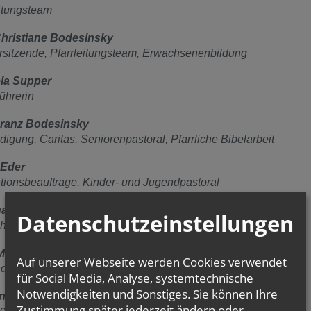
eitungsteam
hristiane Bodesinsky
orsitzende, Pfarrleitungsteam, Erwachsenenbildung
la Supper
führerin
Franz Bodesinsky
igung, Caritas, Seniorenpastoral, Pfarrliche Bibelarbeit
 Eder
tionsbeauftrage, Kinder- und Jugendpastoral
a Maric
Datenschutzeinstellungen
che Bibelarbeit
Meyer
Auf unserer Webseite werden Cookies verwendet
d Familie
für Social Media, Analyse, systemtechnische
Notwendigkeiten und Sonstiges. Sie können Ihre
n Lippe
Zustimmung später jederzeit ändern oder
ichkeitsarbeit