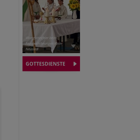
Wortgottesfeier beim
Feuerwehrheurigen Klein-
Neusiedl
GOTTESDIENSTE