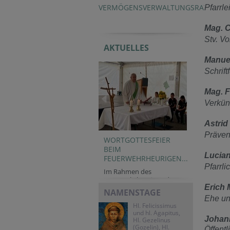
VERMÖGENSVERWALTUNGSRAT
Pfarrl
Mag. C
Stv. V
AKTUELLES
Manue
Schrift
Mag. 
Verkünd
Astrid
Präven
WORTGOTTESFEIER
BEIM
Lucian
FEUERWEHRHEURIGEN...
Pfarrli
Im Rahmen des
Feuerwehrheurigen der...
Erich 
NAMENSTAGE
Ehe un
Hl. Felicissimus
und hl. Agapitus,
Johan
Hl. Gezelinus
(Gozelin), Hl.
Öffentl