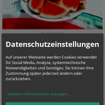
Im Jahreskreis
Datenschutzeinstellungen
TERMINE IN FISCHAMEND
Auf unserer Webseite werden Cookies verwendet
für Social Media, Analyse, systemtechnische
Derzeit finden keine
Termine statt.
Notwendigkeiten und Sonstiges. Sie können Ihre
Zustimmung später jederzeit ändern oder
zurückziehen.
Weitere Informationen anzeigen
...