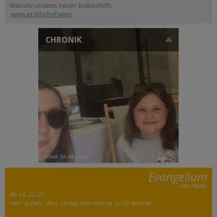
Website unseres neuen Erzbischofs:
www.erzbischof.wien
CHRONIK
Urlaub für die Seele
Evangelium
von heute
Mt 14, 22–33
Herr, befiehl, dass ich auf dem Wasser zu dir komme