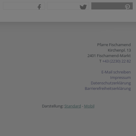
teilen
tweet
pin it
Pfarre Fischamend
Kirchenpl. 13
2401 Fischamend-Markt
T
+43 (2230) 22 82
E-Mail schreiben
Impressum
Datenschutzerklärung
Barrierefreiheitserklärung
Darstellung:
Standard
-
Mobil