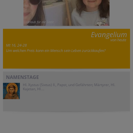
Urlaub für die Seele
Evangelium
von heute
Mt 16, 24-28
Um welchen Preis kann ein Mensch sein Leben zurückkaufen?
NAMENSTAGE
Hl. Xystus (Sixtus) II., Papst, und Gefährten; Märtyrer, Hl.
Kajetan, Hl....