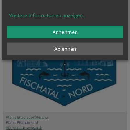
Derzeit finden keine
Termine statt.
Weitere Informationen anzeigen
...
Annehmen
Ablehnen
Pfarre Enzersdorf/Fischa
Pfarre Fischamend
Pfarre Rauchenwarth