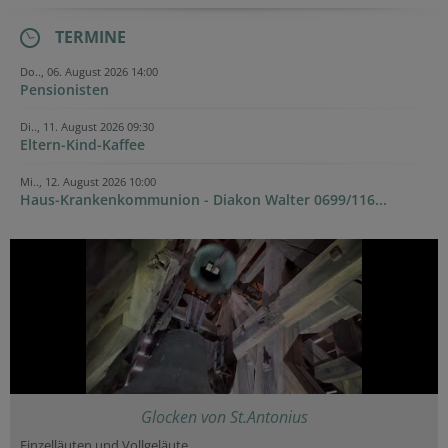
TERMINE
Do.., 06. August 2026 14:00
Pensionisten
Di.., 11. August 2026 09:30
Eltern-Kind-Kaffee
Mi.., 12. August 2026 10:00
Haus-Krankenkommunion - Diakon Walter 0699/116...
Glocken von St.Antonius
Einzelläuten und Vollgeläute