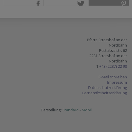
teilen
tweet
pin it
Pfarre Strasshof an der
Nordbahn
Pestalozzistr. 62
2231 Strasshof an der
Nordbahn
T
+43 (2287) 22 98
E-Mail schreiben
Impressum
Datenschutzerklärung
Barrierefreiheitserklärung
Darstellung:
Standard
-
Mobil