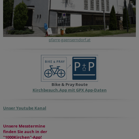
pfarre-gaenserndorf.at
Bike & Pray Route
Kirchbesuch.App mit GPX App-Daten
Unser Youtube Kanal
Unsere Messtermine
finden Sie auch in der
"1000Kirchen"-App!