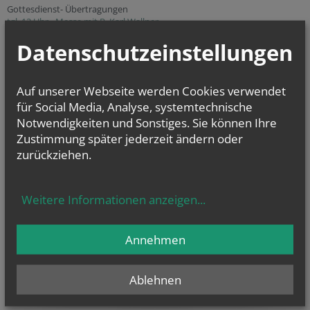
Gottesdienst- Übertragungen
tgl. 12 Uhr - Messe mit P. Karl Wallner
Datenschutzeinstellungen
NAMENSTAGE
Hl. Felicissimus und hl. Agapitus, Hl. Gezelinus (Gozelin), Hl.
Auf unserer Webseite werden Cookies verwendet
Gilbert, Hl....
für Social Media, Analyse, systemtechnische
Notwendigkeiten und Sonstiges. Sie können Ihre
Zustimmung später jederzeit ändern oder
zurückziehen.
Weitere Informationen anzeigen
...
Annehmen
Seelsorgeraum
Ablehnen
"Marchfeld Nord
"