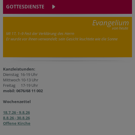
GOTTESDIENSTE
Evangelium
von heute
Mt 17, 1–9 Fest der Verklärung des Herrn
Er wurde vor ihnen verwandelt; sein Gesicht leuchtete wie die Sonne
Kanzleistunden:
Dienstag 16-19 Uhr
Mittwoch 10-13 Uhr
Freitag 17-19 Uhr
mobil: 0676/68 11 002
Wochenzettel
18.7.26 - 9.8.26
8.8.26 - 30.8.26
Offene Kirche