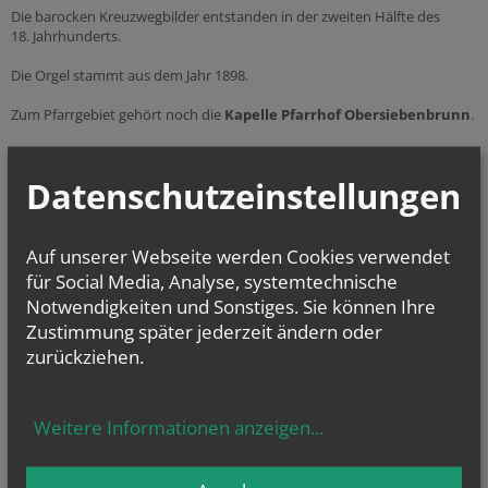
Die barocken Kreuzwegbilder entstanden in der zweiten Hälfte des
18. Jahrhunderts.
Die Orgel stammt aus dem Jahr 1898.
Zum Pfarrgebiet gehört noch die
Kapelle Pfarrhof Obersiebenbrunn
.
In unser Gemeinde hbefindet sich auch ein
Mönchskloster der
koptisch-orthodoxen Kirche.
Datenschutzeinstellungen
Die Pfarre liegt im
Vikariat Unter dem Manhartsberg
und im
Dekanat
Marchfeld.
Auf unserer Webseite werden Cookies verwendet
für Social Media, Analyse, systemtechnische
Notwendigkeiten und Sonstiges. Sie können Ihre
Sie haben Fragen zu
Zustimmung später jederzeit ändern oder
… Taufe
(weitere
Infos
...)
zurückziehen.
… Erstkommunion
(weitere
Infos
...)
… Firmung
(weitere
Infos
...)
… Hochzeit
(weitere
Infos
...)
und
Weitere Informationen anzeigen
...
… Beerdigung
(weitere
Infos
...)
oder allgemeine Fragen? Dann kontaktieren Sie uns unter der