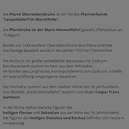
Die
Pfarre Obersiebenbrunn
ist ein Teil des
Pfarrverbands
"Leopoldsdorf im Marchfelde".
Die
Pfarrkirche ist der Maria Himmelfahrt
geweiht
(Patrozinium am
15.August)
.
Bereits vor 1333 wurde in Obersiebenbrunn eine Pfarre errichtet.
Das heutige Bauwerk wurde in den Jahren 1722 bis1724 errichtet.
Die Kirche ist ein großer einheitlicher Barockbau mit Südturm.
Das Mauerwerk stammt im Kern aus dem Mittelalter.
Im Norden des Langhauses, korrespondierend zum Südturm, schließt
ein querschiffartig vorgezogener Bauteil an.
Der Hochaltar stammt aus dem zweiten Viertel des 18. Jahrhunderts.
Das Altarbild „Mariä Himmelfahrt“ stammt vom Maler
Caspar Franz
Sambach
.
In der Kirche stehen barocke Figuren der
heiligen Florian
und
Sebastian
aus der Mitte des 18. Jahrhunderts.
Die Figuren der
Heiligen Donatus und Rochus
befinden sich heute in
Verwahrung.