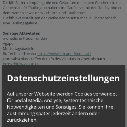
Die kfb Spillern empfängt die neu Getauften mit einem Geschenk in der
Gemeinschaft: Täuflinge erhalten eine Taufkerze mit den Taufsymbolen,
dem Namen sowie dem Geburts- und Taufdatum.
Die kfb KW erstellt seit der Weihe der neuen Kirche in Oberrohrbach
eine Täuflingsgalerie.
Sonstige Aktivitäten
monatliche Frauenrunden
Agapen
Muttertagsbasteln
Buffet beim Theater
https://www.kfb-and-friends.at/
Jahresabschlusstreffen der kfb des Vikariats in Oberrohrbach
http://bit.ly/2v8UrHY
Kontakt Spillern
:
Maria Gauss
Datenschutzeinstellungen
Kontakt Kleinwilfersdorf
:
Elisabeth Ursch
Kontakt Oberrohrbach:
Carmen Stöckl
Kontakt Unterrohrbach
:
Renate Neunteufl
Auf unserer Webseite werden Cookies verwendet
für Social Media, Analyse, systemtechnische
Links:
https://www.erzdioezese-wien.at/pages/inst/14428523
Notwendigkeiten und Sonstiges. Sie können Ihre
http://www.kfb.at/
Zustimmung später jederzeit ändern oder
zurückziehen.