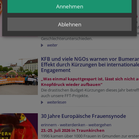
"Frauengesundheit ist anders.
Annehmen
Männergesundheit auch."
Bericht und Fotos vom Impulstag am 9. Mai 2026
35 Teilnehmerinnen erfuhren von MMag.a Katharina
Ablehnen
Hotter vom Gesundheitszentrum FEM spannende In
zu Gendermedizin, also zu relevanten gesundheitlich
Geschlechterunterschieden.
weiter
KFB und viele NGOs warnen vor Bumera
Effekt durch Kürzungen bei internationa
Engagement
„Was einmal kaputtgespart ist, lässt sich nicht a
Knopfdruck wieder aufbauen“
Die drastischen Budget-Kürzungen dieses Jahr betref
auch unsere FFT-Projekte.
weiterlesen
30 Jahre Europäische Frauensynode
erinnern - weiterdenken - weitergehen
23.-25. Juli 2026 in Traunkirchen
1996 kamen über 1000 Frauen in Gmunden zur erste