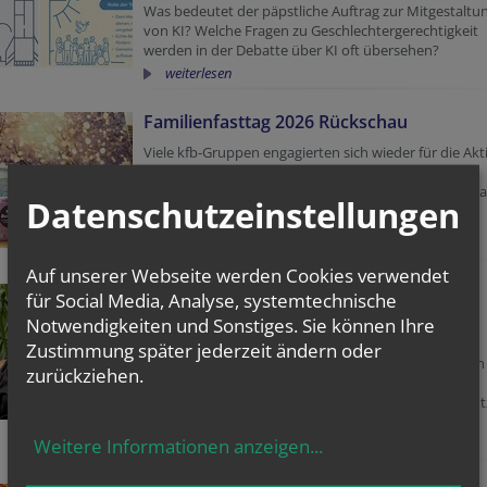
Was bedeutet der päpstliche Auftrag zur Mitgestaltu
von KI? Welche Fragen zu Geschlechtergerechtigkeit
werden in der Debatte über KI oft übersehen?
weiterlesen
Familienfasttag 2026 Rückschau
Viele kfb-Gruppen engagierten sich wieder für die Akt
Familienfasttag, um unsere Projektpartnerinnen im
globalen Süden zu unterstützen. Ein riesiges DANKE 
Datenschutzeinstellungen
alle fleißigen Sammlerinnen!
Hier geht's zu den Fotos und Berichten
Auf unserer Webseite werden Cookies verwendet
20. Mai: Ein historischer Tag
für Social Media, Analyse, systemtechnische
Notwendigkeiten und Sonstiges. Sie können Ihre
Klimagerechtigkeit ist Schöpfungsverantwortung –
Österreich hat JA gesagt!
Zustimmung später jederzeit ändern oder
Die UN-Generalversammlung hat die Klimaresulution
zurückziehen.
angenommen: 141 Ja, 8 Nein, 28 Enthaltungen. Das
höchste Gericht der Welt hat gesprochen. Klimaschutz
Rechtspflicht nicht politische Kür.
Weitere Informationen anzeigen
...
weiterlesen