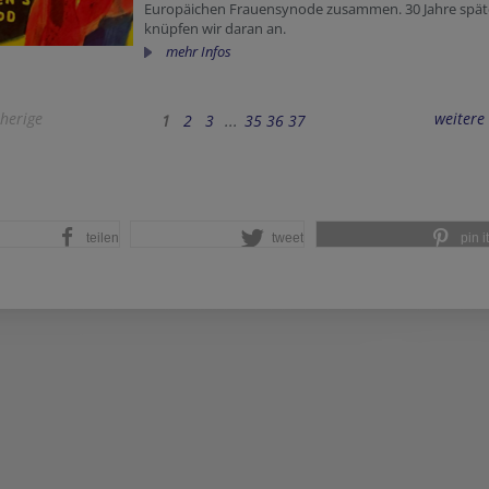
Europäichen Frauensynode zusammen. 30 Jahre spät
knüpfen wir daran an.
mehr Infos
herige
weitere
1
2
3
...
35
36
37
teilen
tweet
pin it