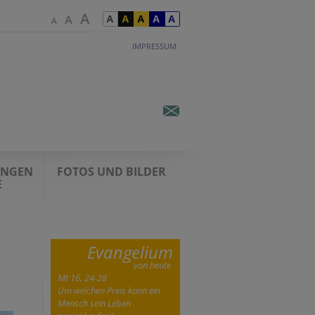
IMPRESSUM
UNGEN
FOTOS UND BILDER
E
Evangelium
von heute
Mt 16, 24-28
Um welchen Preis kann ein
Mensch sein Leben