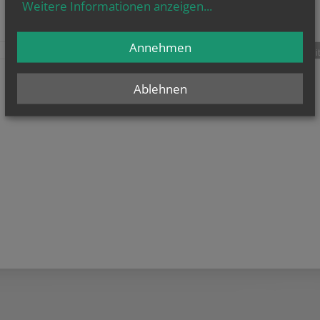
Weitere Informationen anzeigen
...
Annehmen
teilen
tweet
pin it
Ablehnen