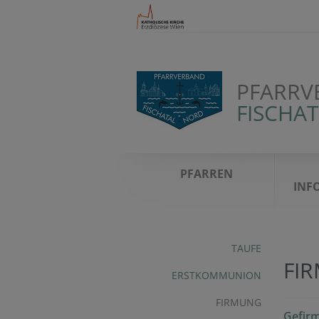
PFARRV
FISCHA
PFARREN
INF
TAUFE
FI
ERSTKOMMUNION
FIRMUNG
Gefirm