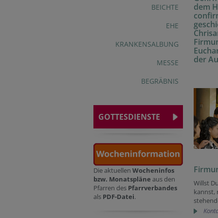
dem He
BEICHTE
confir
geschi
EHE
Chrisa
Firmun
KRANKENSALBUNG
Euchar
der Au
MESSE
BEGRÄBNIS
GOTTESDIENSTE
Firmun
Die aktuellen
Wocheninfos
bzw. Monatspläne
aus den
Willst D
Pfarren des
Pfarrverbandes
kannst, 
als
PDF-Datei
.
stehende
Konta