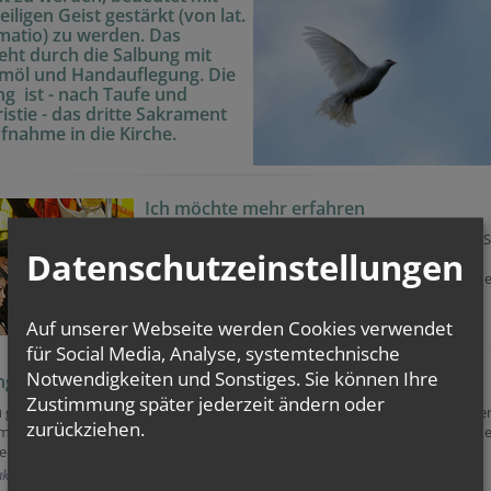
iligen Geist gestärkt (von lat.
matio) zu werden. Das
eht durch die Salbung mit
möl und Handauflegung. Die
g ist - nach Taufe und
istie - das dritte Sakrament
fnahme in die Kirche.
Ich möchte mehr erfahren
Wenn Sie mehr zur Firmung erfahren wollen, finden S
Datenschutzeinstellungen
auf der Website der Erzdiözese Wien umfangreiche
Informationen zu den Hintergründen, dem Ablauf, de
Vorbereitung und der Feier dieses Sakraments.
zur Website der Erzdiözese
Auf unserer Webseite werden Cookies verwendet
für Social Media, Analyse, systemtechnische
Notwendigkeiten und Sonstiges. Sie können Ihre
g im Pfarrverband Fischatal Nord
Zustimmung später jederzeit ändern oder
u gefirmt werden? Das ist sehr schön! Bevor du dieses Sakrament empfange
zurückziehen.
musst du dich darauf vorbereiten. Alle Infos dazu findest du unter dem unt
n Link. Wenn du Fragen hast, schreib uns einfach!
kt