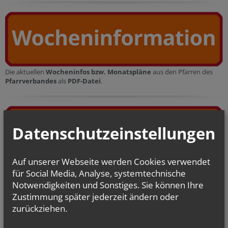
Die aktuellen
Wocheninfos bzw. Monatspläne
aus den Pfarren des
Pfarrverbandes
als
PDF-Datei
.
Datenschutzeinstellungen
Auf unserer Webseite werden Cookies verwendet
Lesen Sie die aktuellen
Pfarrzeitungen
aus den Pfarren des
für Social Media, Analyse, systemtechnische
Pfarrverbandes
als
PDF-Datei
.
Notwendigkeiten und Sonstiges. Sie können Ihre
Zustimmung später jederzeit ändern oder
Gottesdienste im Pfarrverband
zurückziehen.