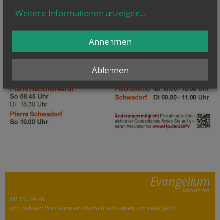
Weitere Informationen anzeigen
...
Annehmen
Ablehnen
Evangelium
von heute
Mt 16, 24-28
Um welchen Preis kann ein Mensch sein Leben zurückkaufen?