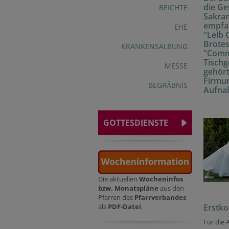
die Ge
BEICHTE
Sakram
empfa
EHE
"Leib 
Brotes
KRANKENSALBUNG
"Comm
Tischg
MESSE
gehört
Firmun
BEGRÄBNIS
Aufnah
GOTTESDIENSTE
Die aktuellen
Wocheninfos
bzw. Monatspläne
aus den
Pfarren des
Pfarrverbandes
Erstk
als
PDF-Datei
.
Für die