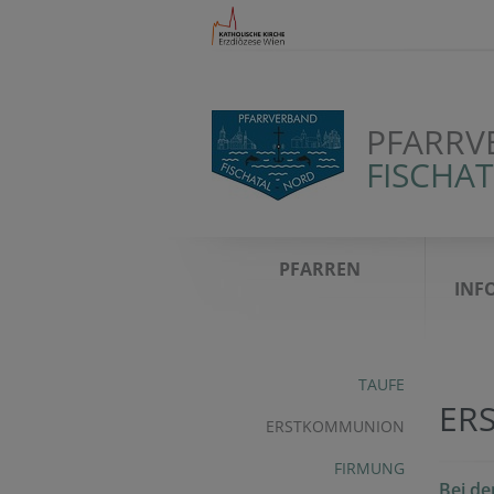
PFARRV
FISCHA
PFARREN
INF
TAUFE
ER
ERSTKOMMUNION
FIRMUNG
Bei d