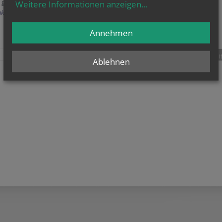
r geben Ihnen alle Informationen.
Weitere Informationen anzeigen
...
kt
Annehmen
teilen
tweet
pin it
Ablehnen