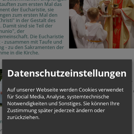
tauften zum ersten Mal das
ent der Eucharistie, sie
ngen zum ersten Mal den
Christi" in der Gestalt des
. Damit sind sie Teil der
unio", der
emeinschaft. Die Eucharistie
 - zusammen mit Taufe und
g - zu den Sakramenten der
me in die Kirche.
Datenschutzeinstellungen
Ich möchte mehr erfahren
Wenn Sie mehr zur Erstkommunion erfahren wollen,
finden Sie auf der Website der Erzdiözese Wien
Auf unserer Webseite werden Cookies verwendet
umfangreiche Informationen zu den Hintergründen,
für Social Media, Analyse, systemtechnische
Ablauf, der Vorbereitung und der Feier dieses
Sakraments.
Notwendigkeiten und Sonstiges. Sie können Ihre
zur Website der Erzdiözese
Zustimmung später jederzeit ändern oder
zurückziehen.
ommunion im Pfarrverband Fischatal Nord
 Anmeldung Ihres Kindes zur Erstkommunion
melden Sie sich bitte bei