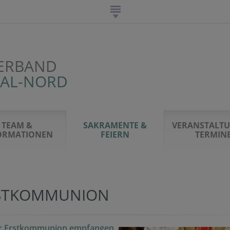
ERBAND
TAL-NORD
TEAM &
SAKRAMENTE &
VERANSTALT
ORMATIONEN
FEIERN
TERMIN
STKOMMUNION
er Erstkommunion empfangen