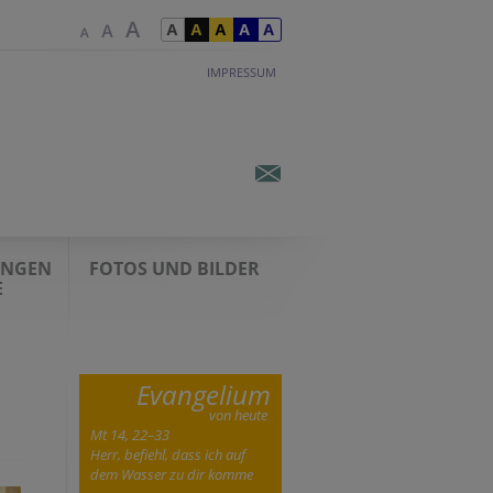
IMPRESSUM
UNGEN
FOTOS UND BILDER
E
Evangelium
von heute
Mt 14, 22–33
Herr, befiehl, dass ich auf
dem Wasser zu dir komme