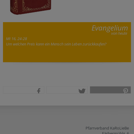
Evangelium
von heute
Mt 16, 24-28
Um welchen Preis kann ein Mensch sein Leben zurückkaufen?
teilen
tweet
pin it
Pfarrverband KaRoLieBe
Färbermühlg. 6