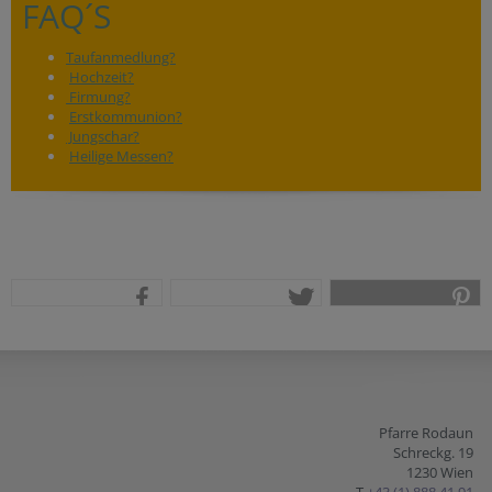
FAQ´S
Taufanmedlung?
Hochzeit?
Firmung?
Erstkommunion?
Jungschar?
Heilige Messen?
teilen
tweet
pin it
Pfarre Rodaun
Schreckg. 19
1230 Wien
T
+43 (1) 888 41 91