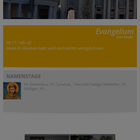
Evangelium
von heute
Mt 17, 14b–20
Wenn ihr Glauben habt, wird euch nichts unmöglich sein
NAMENSTAGE
Hl. Dominikus, Hl. Cyriakus, , Vierzehn heilige Nothelfer, Hl.
Hildiger, Hl....