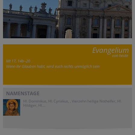
Evangelium
von heute
Mt 17, 14b–20
Wenn ihr Glauben habt, wird euch nichts unmöglich sein
NAMENSTAGE
Hl. Dominikus, Hl. Cyriakus, , Vierzehn heilige Nothelfer, Hl.
Hildiger, Hl....