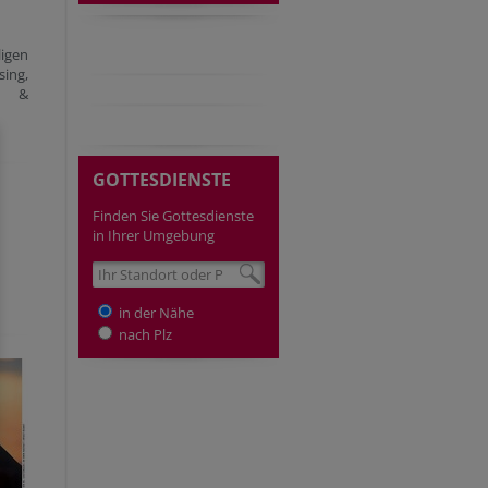
igen
ing,
nn &
GOTTESDIENSTE
Finden Sie Gottesdienste
in Ihrer Umgebung
in der Nähe
nach Plz