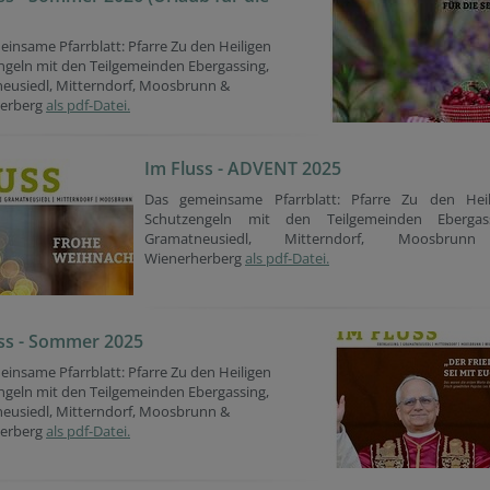
insame Pfarrblatt: Pfarre Zu den Heiligen
ngeln mit den Teilgemeinden Ebergassing,
eusiedl, Mitterndorf, Moosbrunn &
erberg
als pdf-Datei.
Im Fluss - ADVENT 2025
Das gemeinsame Pfarrblatt: Pfarre Zu den Heil
Schutzengeln mit den Teilgemeinden Ebergass
Gramatneusiedl, Mitterndorf, Moosbru
Wienerherberg
als pdf-Datei.
ss - Sommer 2025
insame Pfarrblatt: Pfarre Zu den Heiligen
ngeln mit den Teilgemeinden Ebergassing,
eusiedl, Mitterndorf, Moosbrunn &
erberg
als pdf-Datei.