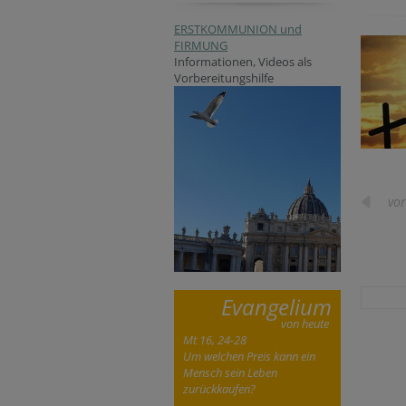
ERSTKOMMUNION und
FIRMUNG
Informationen, Videos als
Vorbereitungshilfe
vor
Evangelium
von heute
Mt 16, 24-28
Um welchen Preis kann ein
Mensch sein Leben
zurückkaufen?