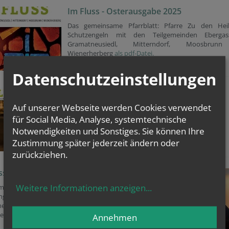
Im Fluss - Osterausgabe 2025
Das gemeinsame Pfarrblatt: Pfarre Zu den Heil
Schutzengeln mit den Teilgemeinden Ebergass
Gramatneusiedl, Mitterndorf, Moosbru
Wienerherberg
als pdf-Datei.
Datenschutzeinstellungen
Im Fluss - Weihnachten 2024
Auf unserer Webseite werden Cookies verwendet
Das gemeinsame Pfarrblatt: Pfarre Zu den Heiligen
Schutzengeln mit den Teilgemeinden Ebergassing,
für Social Media, Analyse, systemtechnische
Gramatneusiedl, Mitterndorf, Moosbrunn &
Notwendigkeiten und Sonstiges. Sie können Ihre
Wienerherberg
als pdf-Datei.
Zustimmung später jederzeit ändern oder
zurückziehen.
ss - Sommer 2024
Weitere Informationen anzeigen
...
einsame Pfarrblatt: Pfarre Zu den Heiligen
engeln mit den Teilgemeinden Ebergassing,
tneusiedl, Mitterndorf, Moosbrunn &
erberg
als pdf-Datei.
Annehmen