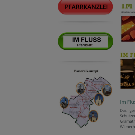
Im Flu
Das gem
Schutz
Grama
Wienerh