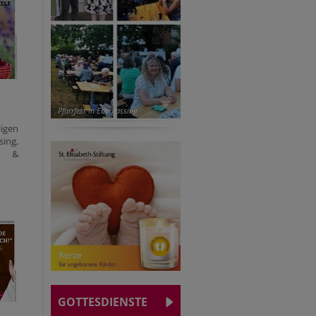
Pfarrfest in Ebergassing
igen
ing,
nn &
GOTTESDIENSTE