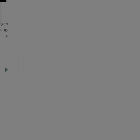
igen
ing,
nn &