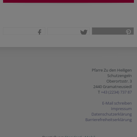
teilen
tweet
pin it
Pfarre Zu den Heiligen
Schutzengeln
Oberortsstr. 3
2440 Gramatneusiedl
T
+43 (2234) 737 87
E-Mail schreiben
Impressum
Datenschutzerklärung
Barrierefreiheitserklärung